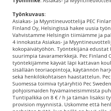
Työnimike
: Asiakas- ja Myyntineuvotteli
Työnkuvaus
:
Asiakas- ja Myyntineuvottelija PEC Finlan
Finland Oy, Helsingissä hakee uusia työnt
Vahvistamme Helsingin tiimiämme ja pa
4 innokasta Asiakas- ja Myyntineuvottelij
kokopäivätyöhön. Työntekijänä edustat
suurimpia tavaramerkkejä. Pec Finland O
työntekijämme käyvät läpi kattavan koul
sisällään teoriaopintoja, käytännön harj
sekä henkilökohtaisen haastattelun. Pec
Suomessa toimiva tytäryhtiö Pec Sweden A
pohjoismaiden hyvämaineisimmista puhe
Tuntipalkka on 8 € / h ja tämän lisäksi t
provision myynnistä. Uskomme että he