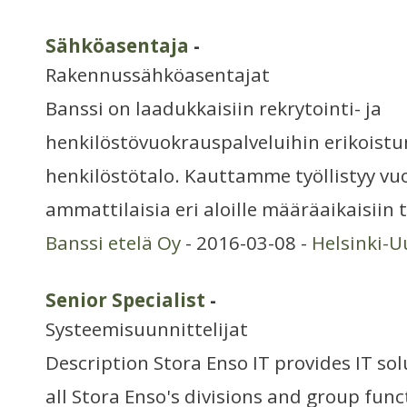
Sähköasentaja
-
Rakennussähköasentajat
Banssi on laadukkaisiin rekrytointi- ja
henkilöstövuokrauspalveluihin erikoistu
henkilöstötalo. Kauttamme työllistyy vuo
ammattilaisia eri aloille määräaikaisiin t
Banssi etelä Oy
- 2016-03-08 -
Helsinki-
Senior Specialist
-
Systeemisuunnittelijat
Description Stora Enso IT provides IT sol
all Stora Enso's divisions and group func