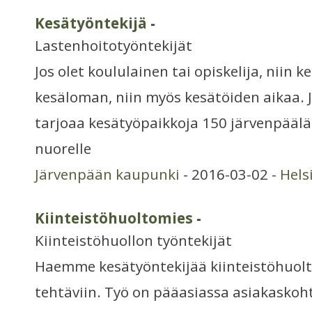
Kesätyöntekijä
-
Lastenhoitotyöntekijät
Jos olet koululainen tai opiskelija, niin k
kesäloman, niin myös kesätöiden aikaa.
tarjoaa kesätyöpaikkoja 150 järvenpääläi
nuorelle
Järvenpään kaupunki
- 2016-03-02 -
Hels
Kiinteistöhuoltomies
-
Kiinteistöhuollon työntekijät
Haemme kesätyöntekijää kiinteistöhuolt
tehtäviin. Työ on pääasiassa asiakasko