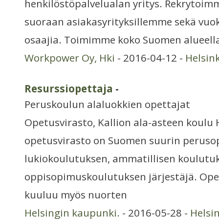
henkilöstöpalvelualan yritys. Rekrytoim
suoraan asiakasyrityksillemme sekä vuo
osaajia. Toimimme koko Suomen alueella 
Workpower Oy, Hki
- 2016-04-12 -
Helsin
Resurssiopettaja
-
Peruskoulun alaluokkien opettajat
Opetusvirasto, Kallion ala-asteen koulu
opetusvirasto on Suomen suurin peruso
lukiokoulutuksen, ammatillisen koulutuk
oppisopimuskoulutuksen järjestäjä. Ope
kuuluu myös nuorten
Helsingin kaupunki.
- 2016-05-28 -
Helsi