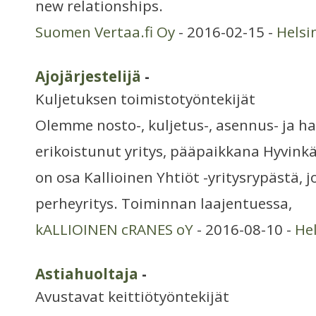
new relationships.
Suomen Vertaa.fi Oy
- 2016-02-15 -
Helsi
Ajojärjestelijä
-
Kuljetuksen toimistotyöntekijät
Olemme nosto-, kuljetus-, asennus- ja h
erikoistunut yritys, pääpaikkana Hyvinkä
on osa Kallioinen Yhtiöt -yritysrypästä,
perheyritys. Toiminnan laajentuessa,
kALLIOINEN cRANES oY
- 2016-08-10 -
He
Astiahuoltaja
-
Avustavat keittiötyöntekijät