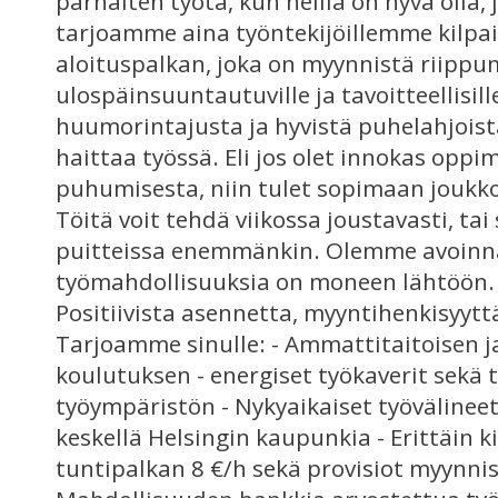
parhaiten työtä, kun heillä on hyvä olla, 
tarjoamme aina työntekijöillemme kilpai
aloituspalkan, joka on myynnistä riippu
ulospäinsuuntautuville ja tavoitteellisille
huumorintajusta ja hyvistä puhelahjoist
haittaa työssä. Eli jos olet innokas oppi
puhumisesta, niin tulet sopimaan joukko
Töitä voit tehdä viikossa joustavasti, tai
puitteissa enemmänkin. Olemme avoinna
työmahdollisuuksia on moneen lähtöön.
Positiivista asennetta, myyntihenkisyytt
Tarjoamme sinulle: - Ammattitaitoisen j
koulutuksen - energiset työkaverit sekä t
työympäristön - Nykyaikaiset työvälineet j
keskellä Helsingin kaupunkia - Erittäin k
tuntipalkan 8 €/h sekä provisiot myynnis