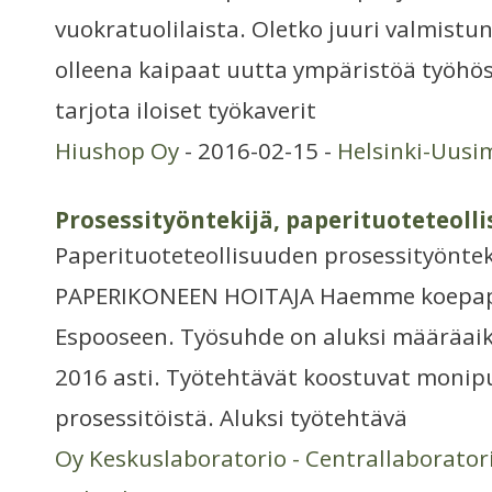
vuokratuolilaista. Oletko juuri valmistun
olleena kaipaat uutta ympäristöä työhösi
tarjota iloiset työkaverit
Hiushop Oy
- 2016-02-15 -
Helsinki-Uusi
Prosessityöntekijä, paperituoteteoll
Paperituoteteollisuuden prosessityöntek
PAPERIKONEEN HOITAJA Haemme koepape
Espooseen. Työsuhde on aluksi määräai
2016 asti. Työtehtävät koostuvat monipu
prosessitöistä. Aluksi työtehtävä
Oy Keskuslaboratorio - Centrallaborato