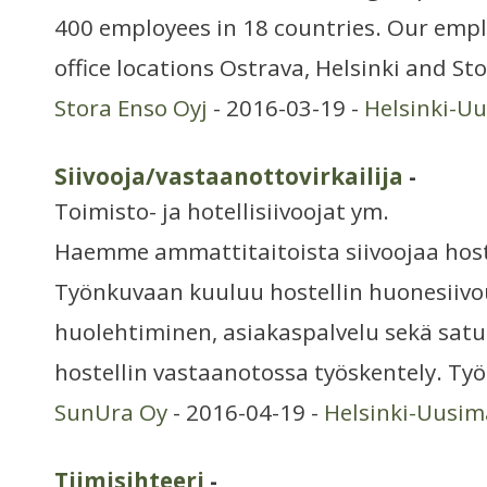
400 employees in 18 countries. Our empl
office locations Ostrava, Helsinki and St
Stora Enso Oyj
- 2016-03-19 -
Helsinki-U
Siivooja/vastaanottovirkailija
-
Toimisto- ja hotellisiivoojat ym.
Haemme ammattitaitoista siivoojaa host
Työnkuvaan kuuluu hostellin huonesiivo
huolehtiminen, asiakaspalvelu sekä sat
hostellin vastaanotossa työskentely. Työs
SunUra Oy
- 2016-04-19 -
Helsinki-Uusi
Tiimisihteeri
-