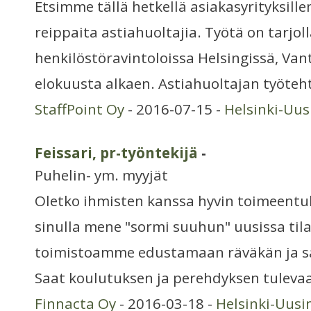
Etsimme tällä hetkellä asiakasyrityksille
reippaita astiahuoltajia. Työtä on tarjoll
henkilöstöravintoloissa Helsingissä, Van
elokuusta alkaen. Astiahuoltajan työteh
StaffPoint Oy
- 2016-07-15 -
Helsinki-Uu
Feissari, pr-työntekijä
-
Puhelin- ym. myyjät
Oletko ihmisten kanssa hyvin toimeentu
sinulla mene "sormi suuhun" uusissa til
toimistoamme edustamaan räväkän ja sa
Saat koulutuksen ja perehdyksen tuleva
Finnacta Oy
- 2016-03-18 -
Helsinki-Uus