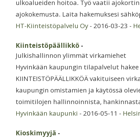
ulkoalueiden hoitoa. Työ vaatii ajokorti
ajokokemusta. Laita hakemuksesi sähköp
HT-Kiinteistöpalvelu Oy
- 2016-03-23 -
He
Kiinteistöpäällikkö
-
Julkishallinnon ylimmät virkamiehet
Hyvinkään kaupungin tilapalvelut hakee
KIINTEISTÖPÄÄLLIKKÖÄ vakituiseen virka
kaupungin omistamien ja käytössä olevi
toimitilojen hallinnoinnista, hankinnasta
Hyvinkään kaupunki
- 2016-05-11 -
Helsi
Kioskimyyjä
-