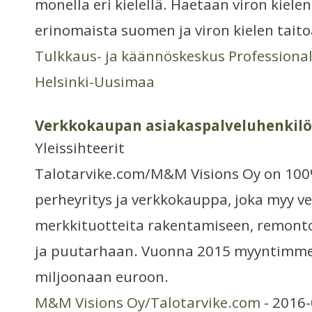
monella eri kielellä. Haetaan viron kiele
erinomaista suomen ja viron kielen tait
Tulkkaus- ja käännöskeskus Professiona
Helsinki-Uusimaa
Verkkokaupan asiakaspalveluhenkilö 
Yleissihteerit
Talotarvike.com/M&M Visions Oy on 10
perheyritys ja verkkokauppa, joka myy v
merkkituotteita rakentamiseen, remontoin
ja puutarhaan. Vuonna 2015 myyntimme 
miljoonaan euroon.
M&M Visions Oy/Talotarvike.com
- 2016-