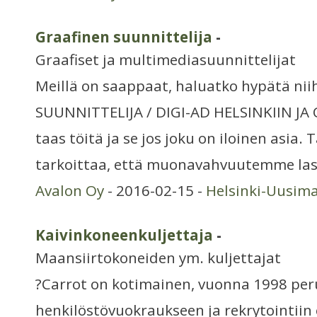
Graafinen suunnittelija
-
Graafiset ja multimediasuunnittelijat
Meillä on saappaat, haluatko hypätä ni
SUUNNITTELIJA / DIGI-AD HELSINKIIN JA
taas töitä ja se jos joku on iloinen asia.
tarkoittaa, että muonavahvuutemme lask
Avalon Oy
- 2016-02-15 -
Helsinki-Uusim
Kaivinkoneenkuljettaja
-
Maansiirtokoneiden ym. kuljettajat
?Carrot on kotimainen, vuonna 1998 per
henkilöstövuokraukseen ja rekrytointiin 