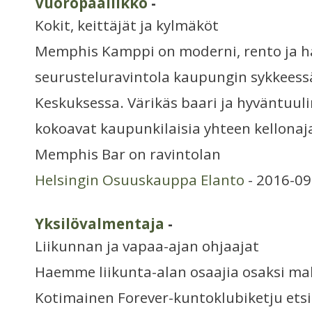
Vuoropäällikkö
-
Kokit, keittäjät ja kylmäköt
Memphis Kamppi on moderni, rento ja h
seurusteluravintola kaupungin sykkeess
Keskuksessa. Värikäs baari ja hyväntuul
kokoavat kaupunkilaisia yhteen kellonaj
Memphis Bar on ravintolan
Helsingin Osuuskauppa Elanto
- 2016-09
Yksilövalmentaja
-
Liikunnan ja vapaa-ajan ohjaajat
Haemme liikunta-alan osaajia osaksi 
Kotimainen Forever-kuntoklubiketju etsi