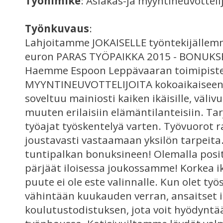
Työnimike
: Asiakas-ja myyntineuvotteli
Työnkuvaus
:
Lahjoitamme JOKAISELLE työntekijällem
euron PARAS TYÖPAIKKA 2015 - BONUKSE
Haemme Espoon Leppävaaran toimipist
MYYNTINEUVOTTELIJOITA kokoaikaiseen 
soveltuu mainiosti kaiken ikäisille, välivu
muuten erilaisiin elämäntilanteisiin. T
työajat työskentelyä varten. Työvuorot 
joustavasti vastaamaan yksilön tarpeit
tuntipalkan bonuksineen! Olemalla posit
pärjäät iloisessa joukossamme! Korkea 
puute ei ole este valinnalle. Kun olet työ
vähintään kuukauden verran, ansaitset i
koulutustodistuksen, jota voit hyödyntä