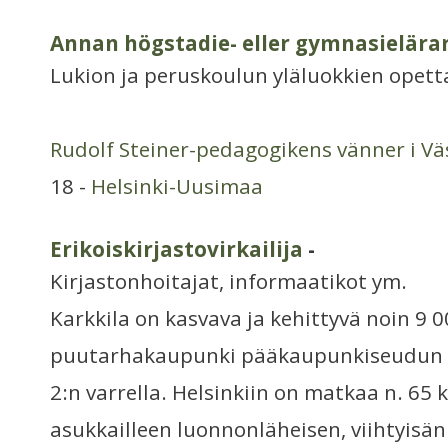
Annan högstadie- eller gymnasielära
Lukion ja peruskoulun yläluokkien opett
Rudolf Steiner-pedagogikens vänner i Väs
18 -
Helsinki-Uusimaa
Erikoiskirjastovirkailija
-
Kirjastonhoitajat, informaatikot ym.
Karkkila on kasvava ja kehittyvä noin 9 
puutarhakaupunki pääkaupunkiseudun 
2:n varrella. Helsinkiin on matkaa n. 65 
asukkailleen luonnonläheisen, viihtyisän 