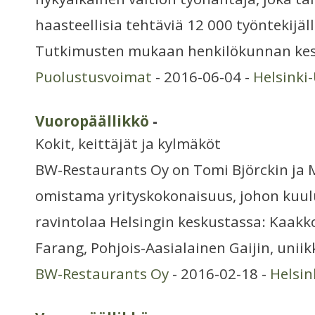
haasteellisia tehtäviä 12 000 työntekijäl
Tutkimusten mukaan henkilökunnan ke
Puolustusvoimat
- 2016-06-04 -
Helsinki
Vuoropäällikkö
-
Kokit, keittäjät ja kylmäköt
BW-Restaurants Oy on Tomi Björckin ja 
omistama yrityskokonaisuus, johon kuul
ravintolaa Helsingin keskustassa: Kaakk
Farang, Pohjois-Aasialainen Gaijin, unii
BW-Restaurants Oy
- 2016-02-18 -
Helsi