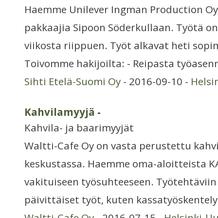
Haemme Unilever Ingman Production Oy:l
pakkaajia Sipoon Söderkullaan. Työtä on 
viikosta riippuen. Työt alkavat heti so
Toivomme hakijoilta: - Reipasta työasen
Sihti Etelä-Suomi Oy
- 2016-09-10 -
Helsi
Kahvilamyyjä
-
Kahvila- ja baarimyyjät
Waltti-Cafe Oy on vasta perustettu kahv
keskustassa. Haemme oma-aloitteista 
vakituiseen työsuhteeseen. Työtehtäviin
päivittäiset työt, kuten kassatyöskentely
Waltti-Cafe Oy
- 2016-07-15 -
Helsinki-U