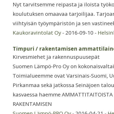
Nyt tarvitsemme reipasta ja iloista työk
koulutuksen omaavaa tarjoilijaa. Tarjo
viihtyisän työympäristön ja sen vastinee
Kaukoravintolat Oy
- 2016-09-10 -
Helsi
Timpuri / rakentamisen ammattilain
Kirvesmiehet ja rakennuspuusepät
Suomen Lämpö-Pro Oy on kokonaisvaltai
Toimialueemme ovat Varsinais-Suomi, 
Pirkanmaa sekä jatkossa Seinäjoen tal
kasvaessa haemme AMMATTITAITOISTA 
RAKENTAMISEN
Suomen Lämpö-PRO Oy
- 2016-04-21 -
He