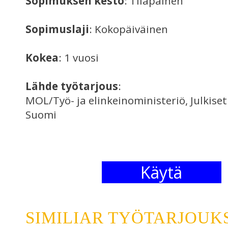
Sopimuksen kesto
: Tilapäinen
Sopimuslaji
: Kokopäiväinen
Kokea
: 1 vuosi
Lähde työtarjous
:
MOL/Työ- ja elinkeinoministeriö, Julkise
Suomi
Käytä
SIMILIAR TYÖTARJOUK