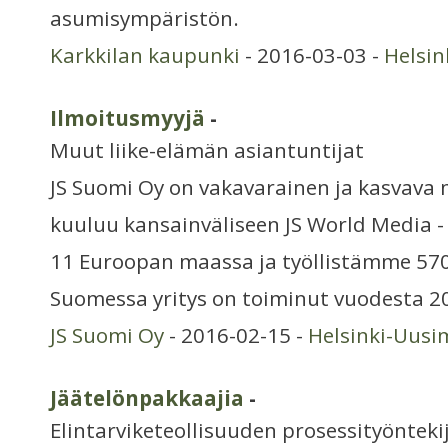
asumisympäristön.
Karkkilan kaupunki
- 2016-03-03 -
Helsi
Ilmoitusmyyjä
-
Muut liike-elämän asiantuntijat
JS Suomi Oy on vakavarainen ja kasvava m
kuuluu kansainväliseen JS World Media 
11 Euroopan maassa ja työllistämme 570
Suomessa yritys on toiminut vuodesta 20
JS Suomi Oy
- 2016-02-15 -
Helsinki-Uusi
Jäätelönpakkaajia
-
Elintarviketeollisuuden prosessityönteki