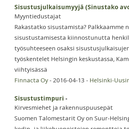
Sisustusjulkaisumyyjä (Sinustako a
Myyntiedustajat
Rakastatko sisustamista? Palkkaamme ny
sisustustamisesta kiinnostunutta henkil
työsuhteeseen osaksi sisustusjulkaisujen
työskentelet Helsingin keskustassa, Ka
viihtyisässä
Finnacta Oy
- 2016-04-13 -
Helsinki-Uus
Sisustustimpuri
-
Kirvesmiehet ja rakennuspuusepät
Suomen Talomestarit Oy on Suur-Helsing
kodin- ja liikehuoneistojen remontteja t