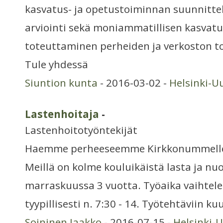
kasvatus- ja opetustoiminnan suunnitte
arviointi sekä moniammatillisen kasv
toteuttaminen perheiden ja verkoston t
Tule yhdessä
Siuntion kunta
- 2016-03-02 -
Helsinki-U
Lastenhoitaja
-
Lastenhoitotyöntekijät
Haemme perheeseemme Kirkkonummelle 
Meillä on kolme kouluikäistä lasta ja nu
marraskuussa 3 vuotta. Työaika vaihtel
tyypillisesti n. 7:30 - 14. Työtehtäviin ku
Soininen Jaakko
- 2016-07-15 -
Helsinki-