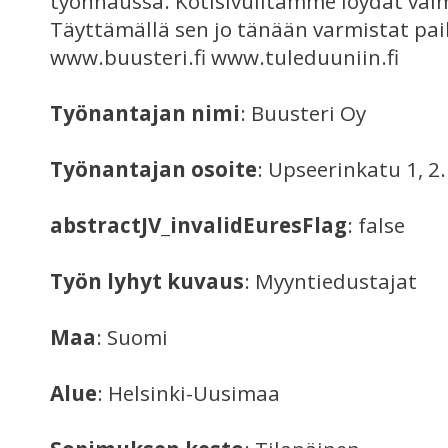
työnhaussa. Kotisivuiltamme löydät val
Täyttämällä sen jo tänään varmistat pai
www.buusteri.fi www.tuleduuniin.fi
Työnantajan nimi
: Buusteri Oy
Työnantajan osoite
: Upseerinkatu 1, 2
abstractJV_invalidEuresFlag
: false
Työn lyhyt kuvaus
: Myyntiedustajat
Maa
: Suomi
Alue
: Helsinki-Uusimaa