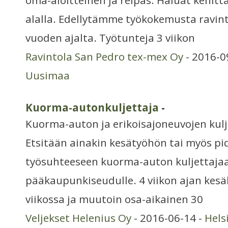
oma-aloitteinen ja reipas. Haluat kehittä
alalla. Edellytämme työkokemusta ravin
vuoden ajalta. Työtunteja 3 viikon
Ravintola San Pedro tex-mex Oy
- 2016-0
Uusimaa
Kuorma-autonkuljettaja
-
Kuorma-auton ja erikoisajoneuvojen kulj
Etsitään ainakin kesätyöhön tai myös p
työsuhteeseen kuorma-auton kuljettaja
pääkaupunkiseudulle. 4 viikon ajan kesäl
viikossa ja muutoin osa-aikainen 30
Veljekset Helenius Oy
- 2016-06-14 -
Hels