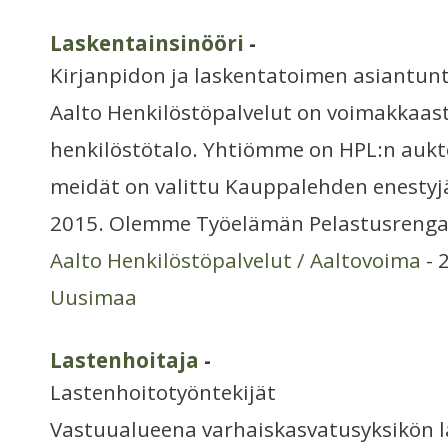
Laskentainsinööri
-
Kirjanpidon ja laskentatoimen asiantunt
Aalto Henkilöstöpalvelut on voimakkaast
henkilöstötalo. Yhtiömme on HPL:n aukto
meidät on valittu Kauppalehden enestyj
2015. Olemme Työelämän Pelastusrenga
Aalto Henkilöstöpalvelut / Aaltovoima
- 
Uusimaa
Lastenhoitaja
-
Lastenhoitotyöntekijät
Vastuualueena varhaiskasvatusyksikön 