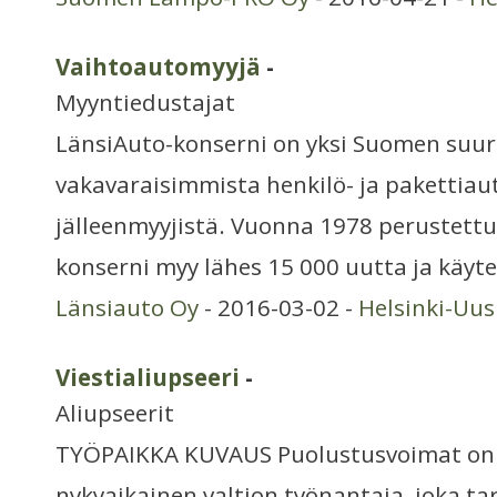
Vaihtoautomyyjä
-
Myyntiedustajat
LänsiAuto-konserni on yksi Suomen suur
vakavaraisimmista henkilö- ja pakettiaut
jälleenmyyjistä. Vuonna 1978 perustett
konserni myy lähes 15 000 uutta ja käyt
Länsiauto Oy
- 2016-03-02 -
Helsinki-Uu
Viestialiupseeri
-
Aliupseerit
TYÖPAIKKA KUVAUS Puolustusvoimat on 
nykyaikainen valtion työnantaja, joka ta