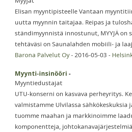
Myyjät
Elisan myyntipisteelle Vantaan myyntitii
uutta myynnin taitajaa. Reipas ja tulosh
ständimyynnistä innostunut, MYYJÄ on si
tehtäväsi on Saunalahden mobiili- ja laa
Barona Palvelut Oy
- 2016-05-03 -
Helsin
Myynti-insinööri
-
Myyntiedustajat
UTU-konserni on kasvava perheyritys. K
valmistamme Ulvilassa sähkökeskuksia ja
tuomme maahan ja markkinoimme laaduk
komponentteja, johtokanavajärjestelmiä