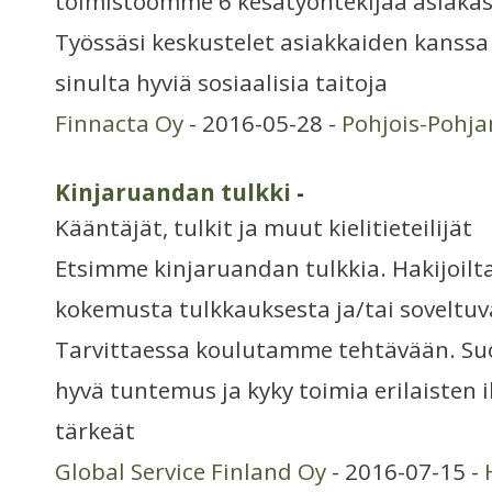
toimistoomme 6 kesätyöntekijää asiakas
Työssäsi keskustelet asiakkaiden kanss
sinulta hyviä sosiaalisia taitoja
Finnacta Oy
- 2016-05-28 -
Pohjois-Pohj
Kinjaruandan tulkki
-
Kääntäjät, tulkit ja muut kielitieteilijät
Etsimme kinjaruandan tulkkia. Hakijoil
kokemusta tulkkauksesta ja/tai soveltuv
Tarvittaessa koulutamme tehtävään. S
hyvä tuntemus ja kyky toimia erilaisten 
tärkeät
Global Service Finland Oy
- 2016-07-15 -