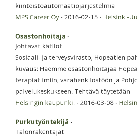
kiinteistöautomaatiojärjestelmiä
MPS Career Oy
- 2016-02-15 -
Helsinki-U
Osastonhoitaja
-
Johtavat kätilöt
Sosiaali- ja terveysvirasto, Hopeatien p
kuvaus: Haemme osastonhoitajaa Hopeat
terapiatiimiin, varahenkilöstöön ja Poh
palvelukeskukseen. Tehtävä täytetään
Helsingin kaupunki.
- 2016-03-08 -
Helsi
Purkutyöntekijä
-
Talonrakentajat