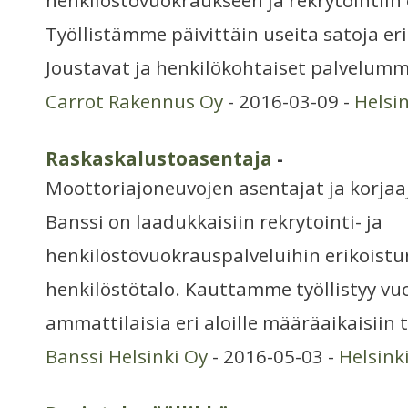
henkilöstövuokraukseen ja rekrytointiin 
Työllistämme päivittäin useita satoja eri
Joustavat ja henkilökohtaiset palvelumm
Carrot Rakennus Oy
- 2016-03-09 -
Helsi
Raskaskalustoasentaja
-
Moottoriajoneuvojen asentajat ja korjaa
Banssi on laadukkaisiin rekrytointi- ja
henkilöstövuokrauspalveluihin erikoistu
henkilöstötalo. Kauttamme työllistyy vuo
ammattilaisia eri aloille määräaikaisiin t
Banssi Helsinki Oy
- 2016-05-03 -
Helsink