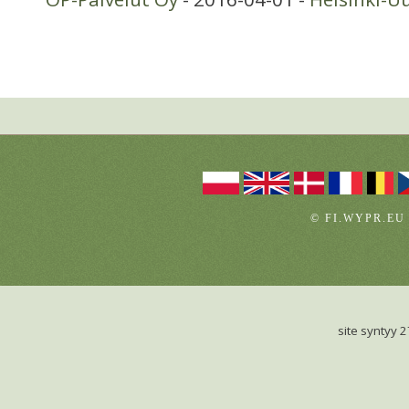
© FI.WYPR.EU
site syntyy