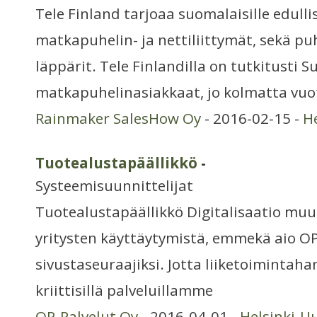
Tele Finland tarjoaa suomalaisille edullis
matkapuhelin- ja nettiliittymät, sekä puh
läppärit. Tele Finlandilla on tutkitusti
matkapuhelinasiakkaat, jo kolmatta vuo
Rainmaker SalesHow Oy
- 2016-02-15 -
H
Tuotealustapäällikkö
-
Systeemisuunnittelijat
Tuotealustapäällikkö Digitalisaatio muut
yritysten käyttäytymistä, emmekä aio O
sivustaseuraajiksi. Jotta liiketoimintah
kriittisillä palveluillamme
OP-Palvelut Oy
- 2016-04-01 -
Helsinki-U