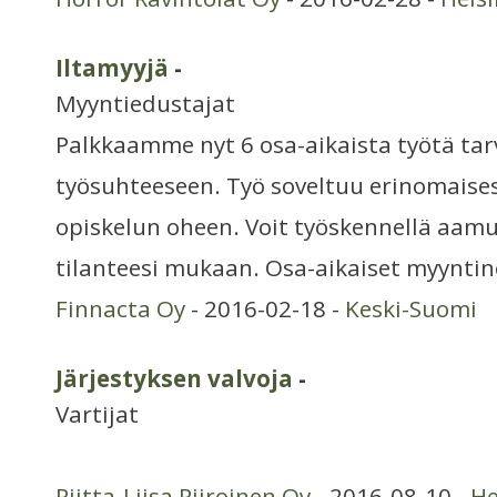
Iltamyyjä
-
Myyntiedustajat
Palkkaamme nyt 6 osa-aikaista työtä tar
työsuhteeseen. Työ soveltuu erinomaises
opiskelun oheen. Voit työskennellä aamu-
tilanteesi mukaan. Osa-aikaiset myynti
Finnacta Oy
- 2016-02-18 -
Keski-Suomi
Järjestyksen valvoja
-
Vartijat
Riitta-Liisa Piiroinen Oy
- 2016-08-10 -
He