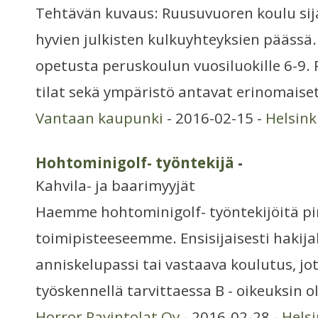
Tehtävän kuvaus: Ruusuvuoren koulu sijai
hyvien julkisten kulkuyhteyksien päässä
opetusta peruskoulun vuosiluokille 6-9
tilat sekä ympäristö antavat erinomaise
Vantaan kaupunki
- 2016-02-15 -
Helsin
Hohtominigolf- työntekijä
-
Kahvila- ja baarimyyjät
Haemme hohtominigolf- työntekijöitä p
toimipisteeseemme. Ensisijaisesti hakijal
anniskelupassi tai vastaava koulutus, jo
työskennellä tarvittaessa B - oikeuksin o
Horror Ravintolat Oy
- 2016-02-28 -
Hels