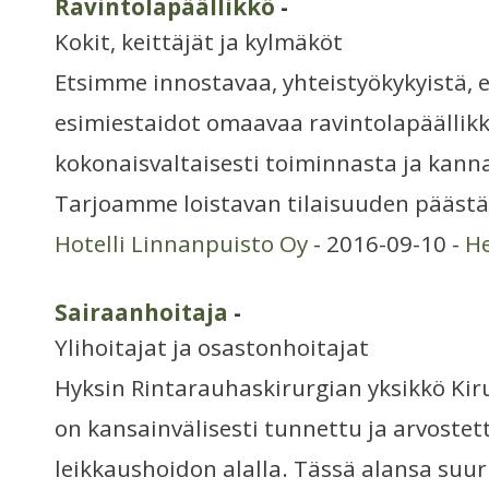
Ravintolapäällikkö
-
Kokit, keittäjät ja kylmäköt
Etsimme innostavaa, yhteistyökykyistä, e
esimiestaidot omaavaa ravintolapäälli
kokonaisvaltaisesti toiminnasta ja kann
Tarjoamme loistavan tilaisuuden päästä
Hotelli Linnanpuisto Oy
- 2016-09-10 -
He
Sairaanhoitaja
-
Ylihoitajat ja osastonhoitajat
Hyksin Rintarauhaskirurgian yksikkö Kir
on kansainvälisesti tunnettu ja arvostet
leikkaushoidon alalla. Tässä alansa su