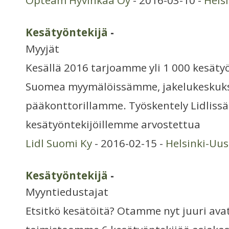
Opteam Hyvinkää Oy
- 2016-03-10 -
Hels
Kesätyöntekijä
-
Myyjät
Kesällä 2016 tarjoamme yli 1 000 kesätyö
Suomea myymälöissämme, jakelukeskuk
pääkonttorillamme. Työskentely Lidliss
kesätyöntekijöillemme arvostettua
Lidl Suomi Ky
- 2016-02-15 -
Helsinki-Uu
Kesätyöntekijä
-
Myyntiedustajat
Etsitkö kesätöitä? Otamme nyt juuri av