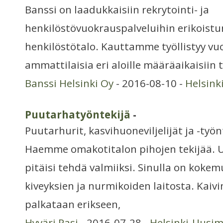
Banssi on laadukkaisiin rekrytointi- ja
henkilöstövuokrauspalveluihin erikoistu
henkilöstötalo. Kauttamme työllistyy vuo
ammattilaisia eri aloille määräaikaisiin t
Banssi Helsinki Oy
- 2016-08-10 -
Helsink
Puutarhatyöntekijä
-
Puutarhurit, kasvihuoneviljelijät ja -työn
Haemme omakotitalon pihojen tekijää. 
pitäisi tehdä valmiiksi. Sinulla on kokem
kiveyksien ja nurmikoiden laitosta. Kaivi
palkataan erikseen,
Hyväri Pasi
- 2016-07-28 -
Helsinki-Uusi