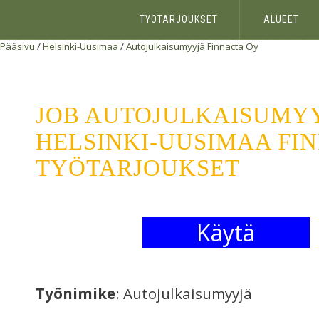
TYÖTARJOUKSET
ALUEET
Pääsivu
/
Helsinki-Uusimaa
/
Autojulkaisumyyjä
Finnacta Oy
JOB AUTOJULKAISUMY
HELSINKI-UUSIMAA FIN
TYÖTARJOUKSET
Käytä
Työnimike
: Autojulkaisumyyjä