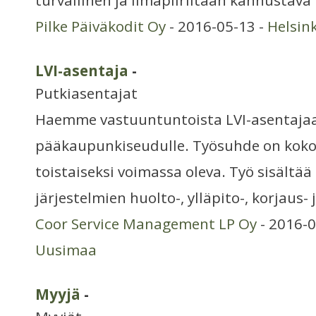
turvallinen ja ilmapiiriltään kannustava
Pilke Päiväkodit Oy
- 2016-05-13 -
Helsin
LVI-asentaja
-
Putkiasentajat
Haemme vastuuntuntoista LVI-asentaja
pääkaupunkiseudulle. Työsuhde on koko
toistaiseksi voimassa oleva. Työ sisältää
järjestelmien huolto-, ylläpito-, korjaus-
Coor Service Management LP Oy
- 2016-0
Uusimaa
Myyjä
-