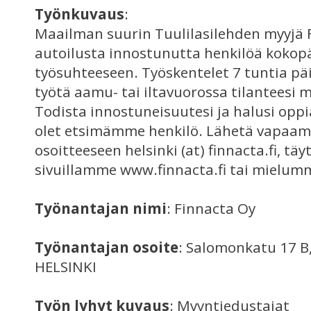
Työnkuvaus
:
Maailman suurin Tuulilasilehden myyjä 
autoilusta innostunutta henkilöä kokop
työsuhteeseen. Työskentelet 7 tuntia päi
työtä aamu- tai iltavuorossa tilanteesi 
Todista innostuneisuutesi ja halusi oppi
olet etsimämme henkilö. Lähetä vapaa
osoitteeseen helsinki (at) finnacta.fi, t
sivuillamme www.finnacta.fi tai mielumm
Työnantajan nimi
: Finnacta Oy
Työnantajan osoite
: Salomonkatu 17 B,
HELSINKI
Työn lyhyt kuvaus
: Myyntiedustajat