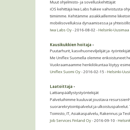
Muut ohjelmisto- ja sovelluskehittäjät
iOS kehittäjä Iwa Labs hakee vahvistusta oh
tiimiimme. Kehitämme asiakkaillemme liiketoim
mobiilisovelluksia dynaamisessa ja yhteisöll
Iwa Labs Oy
- 2016-08-02 -
Helsinki-Uusimaa
Kausikukkien hoitaja
-
Puutarhurit, kasvihuoneviljelijät ja -työntekijä
Me Uniflex Suomella olemme erikoistuneet he
Vuokraamaamme henkilökuntaa löytyy esimerk
Uniflex Suomi Oy
- 2016-02-15 -
Helsinki-Uu
Laatoittaja
-
Lattianpäällystystyöntekijät
Palveluihimme kuuluvat joustava resurssienh
suorarekrytointipalvelut ja ulkoistuspalvelut.
Toimisto, IT, Asiakaspalvelu, Rakennus ja Te
Job Services Finland Oy
- 2016-09-10 -
Helsin