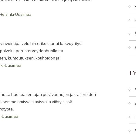
Helsinki-Uusimaa
vinvointipalveluihin erikoistunut kasvuyritys.
spalvelut perusterveydenhuollosta
en, kuntoutuksen, kotihoidon ja
nki-Uusimaa
T
utta huoltoasentajaa perävaunujen ja trailereiden
ksemme omissa tilavissa ja viihtyisissä
rotyötä,
ki-Uusimaa