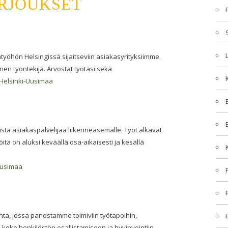
ARJOUKSET
katyöhön Helsingissä sijaitseviin asiakasyrityksiimme.
nen työntekijä. Arvostat työtäsi sekä
Helsinki-Uusimaa
ta asiakaspalvelijaa liikenneasemalle. Työt alkavat
ä on aluksi keväällä osa-aikaisesti ja kesällä
Uusimaa
nta, jossa panostamme toimiviin työtapoihin,
 koko henkilöstön osallistamiseen ja hyvinvointiin.