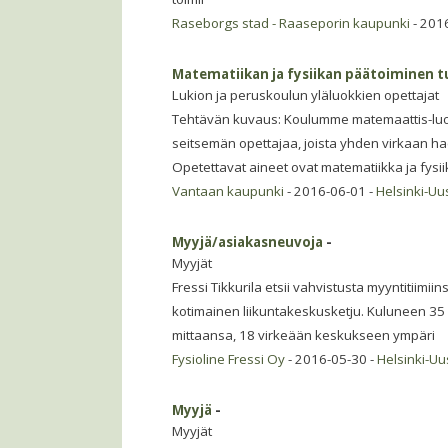
Raseborgs stad - Raaseporin kaupunki
- 201
Matematiikan ja fysiikan päätoiminen t
Lukion ja peruskoulun yläluokkien opettajat
Tehtävän kuvaus: Koulumme matemaattis-luon
seitsemän opettajaa, joista yhden virkaan h
Opetettavat aineet ovat matematiikka ja fysii
Vantaan kaupunki
- 2016-06-01 -
Helsinki-U
Myyjä/asiakasneuvoja
-
Myyjät
Fressi Tikkurila etsii vahvistusta myyntitiimii
kotimainen liikuntakeskusketju. Kuluneen 35
mittaansa, 18 virkeään keskukseen ympäri
Fysioline Fressi Oy
- 2016-05-30 -
Helsinki-U
Myyjä
-
Myyjät