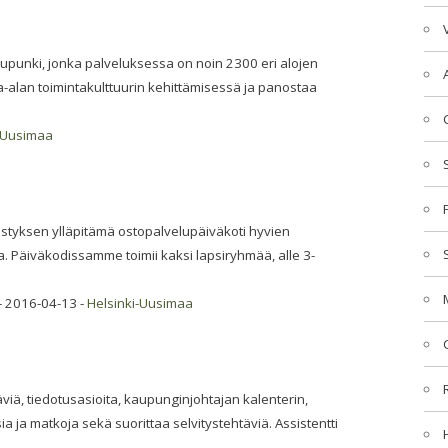
upunki, jonka palveluksessa on noin 2300 eri alojen
a-alan toimintakulttuurin kehittämisessä ja panostaa
-Uusimaa
tyksen ylläpitämä ostopalvelupäiväkoti hyvien
. Päiväkodissamme toimii kaksi lapsiryhmää, alle 3-
- 2016-04-13 -
Helsinki-Uusimaa
täviä, tiedotusasioita, kaupunginjohtajan kalenterin,
sia ja matkoja sekä suorittaa selvitystehtäviä. Assistentti