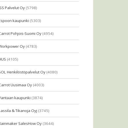
ISS Palvelut Oy
(5798)
Espoon kaupunki
(5303)
Carrot Pohjois-Suomi Oy
(4954)
Workpower Oy
(4783)
HUS
(4105)
SOL Henkilöstöpalvelut Oy
(4080)
Carrot Uusimaa Oy
(4003)
Vantaan kaupunki
(3874)
Lassila & Tikanoja Oyj
(3745)
Rainmaker SalesHow Oy
(3644)