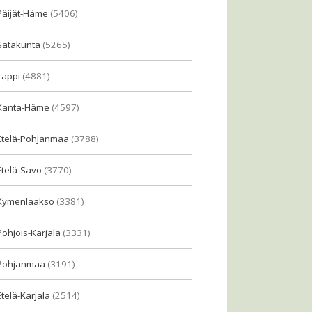
Päijät-Häme
(5406)
Satakunta
(5265)
Lappi
(4881)
Kanta-Häme
(4597)
Etelä-Pohjanmaa
(3788)
Etelä-Savo
(3770)
Kymenlaakso
(3381)
Pohjois-Karjala
(3331)
Pohjanmaa
(3191)
Etelä-Karjala
(2514)