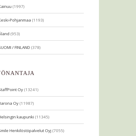
Kainuu
(1997)
Keski-Pohjanmaa
(1193)
Åland
(953)
SUOMI / FINLAND
(378)
YÖNANTAJA
StaffPoint Oy
(13241)
Barona Oy
(11987)
Helsingin kaupunki
(11345)
Smile Henkilöstöpalvelut Oyj
(7055)