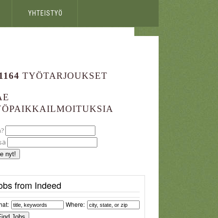
YHTEISTYÖ
1164
TYÖTARJOUKSET
AE
YÖPAIKKAILMOITUKSIA
ä?
sä
obs from Indeed
at:
Where: