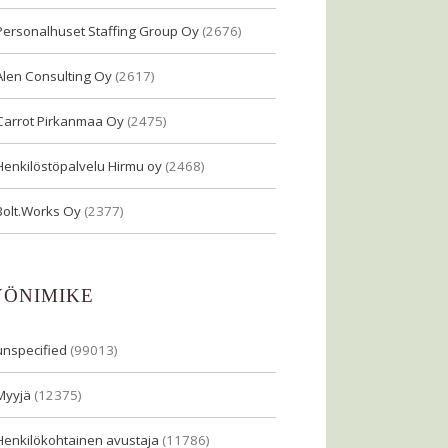
Personalhuset Staffing Group Oy
(2676)
Alen Consulting Oy
(2617)
Carrot Pirkanmaa Oy
(2475)
Henkilöstöpalvelu Hirmu oy
(2468)
Bolt.Works Oy
(2377)
YÖNIMIKE
unspecified
(99013)
Myyjä
(12375)
Henkilökohtainen avustaja
(11786)