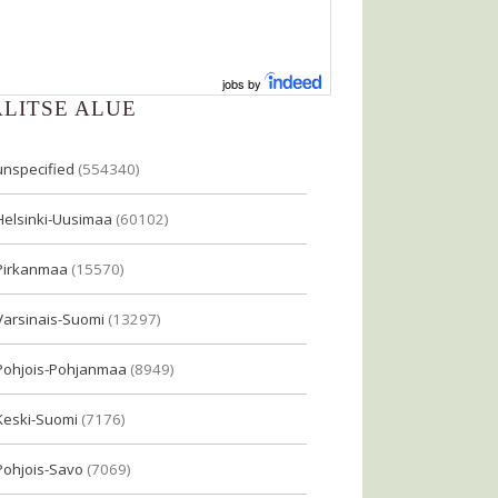
jobs by
ALITSE ALUE
unspecified
(554340)
Helsinki-Uusimaa
(60102)
Pirkanmaa
(15570)
Varsinais-Suomi
(13297)
Pohjois-Pohjanmaa
(8949)
Keski-Suomi
(7176)
Pohjois-Savo
(7069)