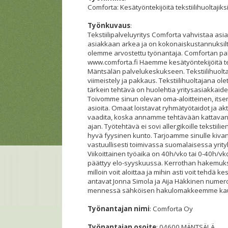
Comforta: Kesätyöntekijöitä tekstiilihuoltajiksi
Työnkuvaus
:
Tekstiilipalveluyritys Comforta vahvistaa as
asiakkaan arkea ja on kokonaiskustannuksilta
olemme arvostettu työnantaja. Comfortan pa
www.comforta.fi Haemme kesätyöntekijöitä tek
Mäntsälän palvelukeskukseen. Tekstiilihuoltaj
viimeistely ja pakkaus. Tekstiilihuoltajana o
tärkein tehtävä on huolehtia yritysasiakkaide
Toivomme sinun olevan oma-aloitteinen, its
asioita. Omaat loistavat ryhmätyötaidot ja ak
vaadita, koska annamme tehtävään kattavan 
ajan. Työtehtävä ei sovi allergikoille tekstii
hyvä fyysinen kunto. Tarjoamme sinulle kiv
vastuullisesti toimivassa suomalaisessa yrity
Viikoittainen työaika on 40h/vko tai 0-40h/v
päättyy elo-syyskuussa. Kerrothan hakemuks
milloin voit aloittaa ja mihin asti voit tehdä k
antavat Jonna Simola ja Aija Häkkinen nume
mennessä sähköisen hakulomakkeemme kau
Työnantajan nimi
: Comforta Oy
Työnantajan osoite
: 04600 MÄNTSÄLÄ