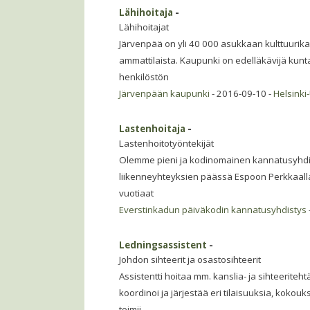
Lähihoitaja
-
Lähihoitajat
Järvenpää on yli 40 000 asukkaan kulttuurika
ammattilaista. Kaupunki on edelläkävijä kunt
henkilöstön
Järvenpään kaupunki
- 2016-09-10 -
Helsinki
Lastenhoitaja
-
Lastenhoitotyöntekijät
Olemme pieni ja kodinomainen kannatusyhdis
liikenneyhteyksien päässä Espoon Perkkaalla
vuotiaat
Everstinkadun päiväkodin kannatusyhdistys
Ledningsassistent
-
Johdon sihteerit ja osastosihteerit
Assistentti hoitaa mm. kanslia- ja sihteeriteh
koordinoi ja järjestää eri tilaisuuksia, kokouk
toimii