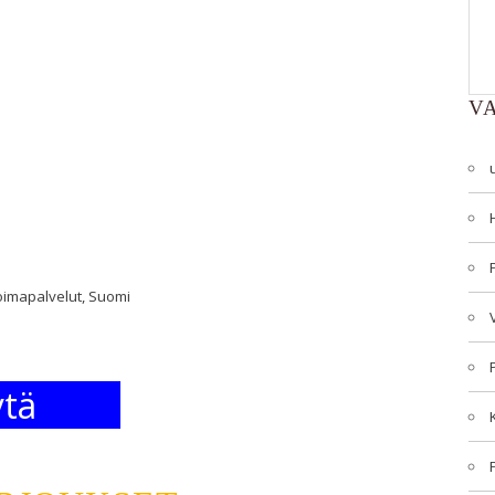
V
voimapalvelut, Suomi
tä