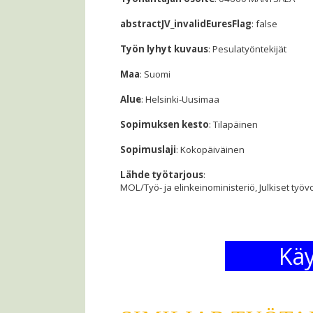
abstractJV_invalidEuresFlag
: false
Työn lyhyt kuvaus
: Pesulatyöntekijät
Maa
: Suomi
Alue
: Helsinki-Uusimaa
Sopimuksen kesto
: Tilapäinen
Sopimuslaji
: Kokopäiväinen
Lähde työtarjous
:
MOL/Työ- ja elinkeinoministeriö, Julkiset työ
Käy