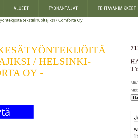
ALUEET
TYÖNANTAJAT
TEHTÄVÄNIMIKKEET
ntekijöitä tekstiilihuoltajiksi /
Comforta Oy
 KESÄTYÖNTEKIJÖITÄ
71
JIKSI / HELSINKI-
H
T
RTA OY -
T
Mit
Mis
tä
J
Wh