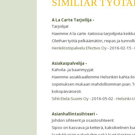
SIMILIAR TYÖT
A La Carte Tarjoilija
-
Tarjoilijat
Haemme A la carte -taitoisia tarjoilijoita keik
Olethan työtä pelkäämätön, reipas ja tunnolli
Henkilöstöpalvelu Efectivo Oy
- 2016-02-15 -
Asiakaspalvelija
-
Kahvila- ja baarimyyjät
Haemme asiakkaallemme Helsinkiin kahta ilois
sopimuksen mukaan mahdollisimman pian. Töit
kokopäiväisesti.
Sihti Etelä-Suomi Oy
- 2016-05-02 -
Helsinki-
Asianhallintasihteeri
-
Johdon sihteerit ja osastosihteerit
Sipoo on kasvava ja ketterä, kaksikielinen ku
laadukkaisiin palveluihin sekä kuntalaisten ja