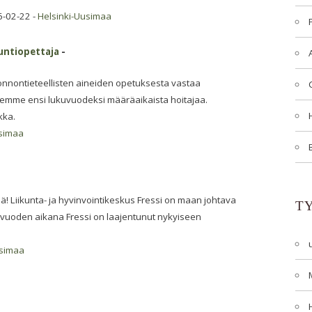
6-02-22 -
Helsinki-Uusimaa
untiopettaja
-
nontieteellisten aineiden opetuksesta vastaa
aemme ensi lukuvuodeksi määräaikaista hoitajaa.
kka.
usimaa
nsä! Liikunta- ja hyvinvointikeskus Fressi on maan johtava
T
 vuoden aikana Fressi on laajentunut nykyiseen
usimaa