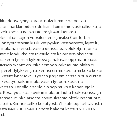
 /
iakkaidensa yrityskuvaa. Palvelumme helpottaa
an markkinoiden edullisin. Toimimme vastuullisesti ja
lveluksessa työskentelee yli 400 henkeä.
stiilihuoltajien vuosilomien sijaisiksi Comfortan
an työtehtäviin kuuluvat pyykin vastaanotto, lajittelu,
let mukana merkittävässä osassa palveluketjua, jonka
mme laadukkaista tekstiileistä kokonaisvaltaisesti.
enäiseen työhön kykenevä ja halukas oppimaan uusia
tiivisen työotteen. Aikaisempaa kokemusta alalta ei
perehdytyksen ja tukenasi on mukava tiimi koko kesän
lien käsittelyn vuoksi. Työssä pärjäämisessä sinua auttaa
an kesätyöpaikan mukavassa työporukassa ja
ksessä. Tarjolla onerilaisia sopimuksia kesän ajalle.
ko. Kesätyö alkaa sovitun mukaan huhti-toukokuussa ja
essasi minkälaisesta sopimuksesta olet kiinnostunut,
esätöitä. Kiinnostuitko kesätyöstä? Lisätietoja tehtävästä
rosta 040 730 1540. Lähetä hakemuksesi 15.3.2016
tta.