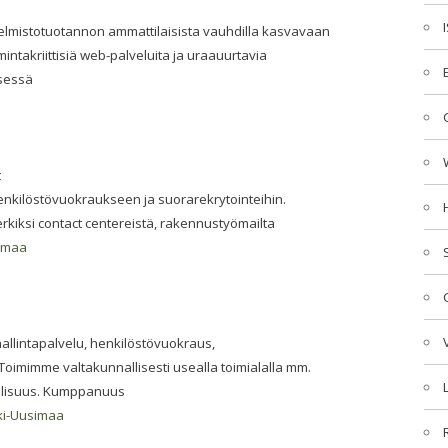
jelmistotuotannon ammattilaisista vauhdilla kasvavaan
intakriittisiä web-palveluita ja uraauurtavia
isessä
t
nkilöstövuokraukseen ja suorarekrytointeihin.
iksi contact centereistä, rakennustyömailta
simaa
allintapalvelu, henkilöstövuokraus,
 Toimimme valtakunnallisesti usealla toimialalla mm.
ollisuus. Kumppanuus
ki-Uusimaa