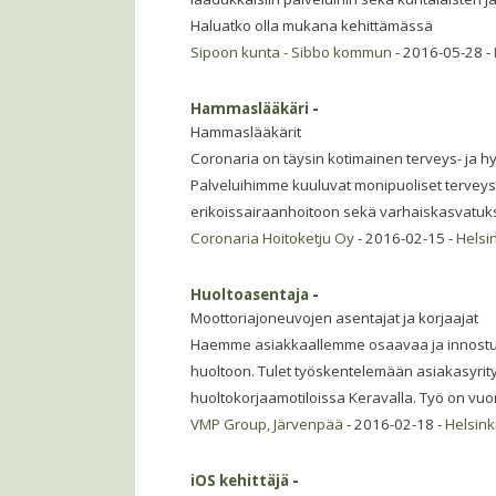
Haluatko olla mukana kehittämässä
Sipoon kunta - Sibbo kommun
- 2016-05-28 -
Hammaslääkäri
-
Hammaslääkärit
Coronaria on täysin kotimainen terveys- ja hy
Palveluihimme kuuluvat monipuoliset tervey
erikoissairaanhoitoon sekä varhaiskasvatuks
Coronaria Hoitoketju Oy
- 2016-02-15 -
Helsi
Huoltoasentaja
-
Moottoriajoneuvojen asentajat ja korjaajat
Haemme asiakkaallemme osaavaa ja innostun
huoltoon. Tulet työskentelemään asiakasyrity
huoltokorjaamotiloissa Keravalla. Työ on vuo
VMP Group, Järvenpää
- 2016-02-18 -
Helsin
iOS kehittäjä
-