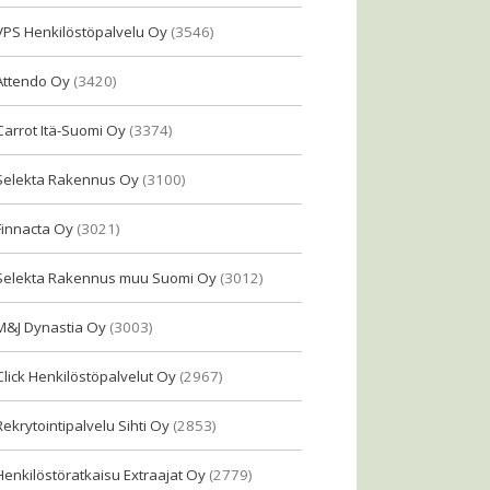
VPS Henkilöstöpalvelu Oy
(3546)
Attendo Oy
(3420)
Carrot Itä-Suomi Oy
(3374)
Selekta Rakennus Oy
(3100)
Finnacta Oy
(3021)
Selekta Rakennus muu Suomi Oy
(3012)
M&J Dynastia Oy
(3003)
Click Henkilöstöpalvelut Oy
(2967)
Rekrytointipalvelu Sihti Oy
(2853)
Henkilöstöratkaisu Extraajat Oy
(2779)