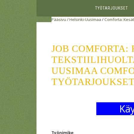
TYÖTARJOUKSET
Pääsivu
/
Helsinki-Uusimaa
/
Comforta: Kesätyö
JOB COMFORTA:
TEKSTIILIHUOLTA
UUSIMAA COMFO
TYÖTARJOUKSE
Käy
Työnimike
: