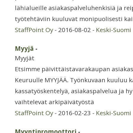
lähialueille asiakaspalveluhenkisiä ja r
työtehtäviin kuuluvat monipuolisesti kai
StaffPoint Oy
- 2016-08-02 -
Keski-Suomi
Myyjä
-
Myyjät
Etsimme päivittäistavarakaupan asiaka
Keuruulle MYYJÄÄ. Työnkuvaan kuuluu k
kassatyöskentelyä, asiakaspalvelua ja hy
vaihtelevat arkipäivätyöstä
StaffPoint Oy
- 2016-02-23 -
Keski-Suomi
Myyntipromoottori
-