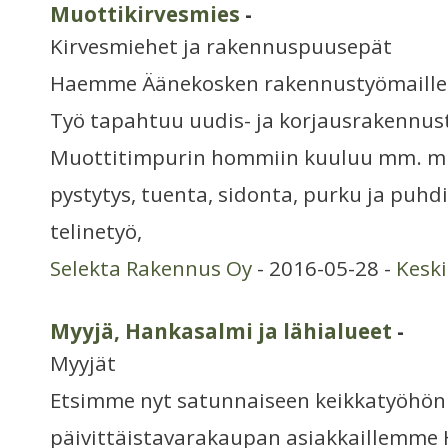
Muottikirvesmies
-
Kirvesmiehet ja rakennuspuusepät
Haemme Äänekosken rakennustyömaill
Työ tapahtuu uudis- ja korjausrakennus
Muottitimpurin hommiin kuuluu mm. muo
pystytys, tuenta, sidonta, purku ja puhd
telinetyö,
Selekta Rakennus Oy
- 2016-05-28 -
Kesk
Myyjä, Hankasalmi ja lähialueet
-
Myyjät
Etsimme nyt satunnaiseen keikkatyöhön
päivittäistavarakaupan asiakkaillemme 