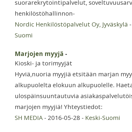
suorarekrytointipalvelut, soveltuvuusarv
henkilöstöhallinnon-
Nordic Henkilöstöpalvelut Oy, Jyväskylä
-
Suomi
Marjojen myyjä
-
Kioski- ja torimyyjät
Hyviä,nuoria myyjiä etsitään marjan my
alkupuolelta elokuun alkupuolelle. Haetaa
ulospäinsuuntautuvia asiakaspalvelutöi
marjojen myyjiä! Yhteystiedot:
SH MEDIA
- 2016-05-28 -
Keski-Suomi