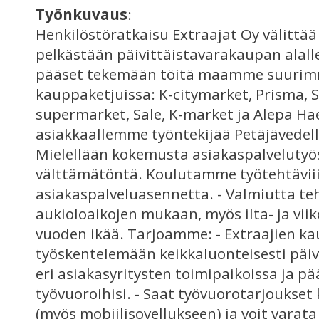
Työnkuvaus
:
Henkilöstöratkaisu Extraajat Oy välittä
pelkästään päivittäistavarakaupan ala
pääset tekemään töitä maamme suurim
kauppaketjuissa: K-citymarket, Prisma, S
supermarket, Sale, K-market ja Alepa H
asiakkaallemme työntekijää Petäjävedel
Mielellään kokemusta asiakaspalvelutyös
välttämätöntä. Koulutamme työtehtäviiin.
asiakaspalveluasennetta. - Valmiutta te
aukioloaikojen mukaan, myös ilta- ja vii
vuoden ikää. Tarjoamme: - Extraajien ka
työskentelemään keikkaluonteisesti päi
eri asiakasyritysten toimipaikoissa ja p
työvuoroihisi. - Saat työvuorotarjoukset
(myös mobiilisovellukseen) ja voit varata 