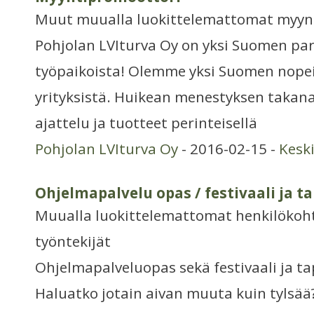
Muut muualla luokittelemattomat myynt
Pohjolan LVIturva Oy on yksi Suomen p
työpaikoista! Olemme yksi Suomen nope
yrityksistä. Huikean menestyksen takan
ajattelu ja tuotteet perinteisellä
Pohjolan LVIturva Oy
- 2016-02-15 -
Kesk
Ohjelmapalvelu opas / festivaali ja 
Muualla luokittelemattomat henkilökoht
työntekijät
Ohjelmapalveluopas sekä festivaali ja t
Haluatko jotain aivan muuta kuin tylsä