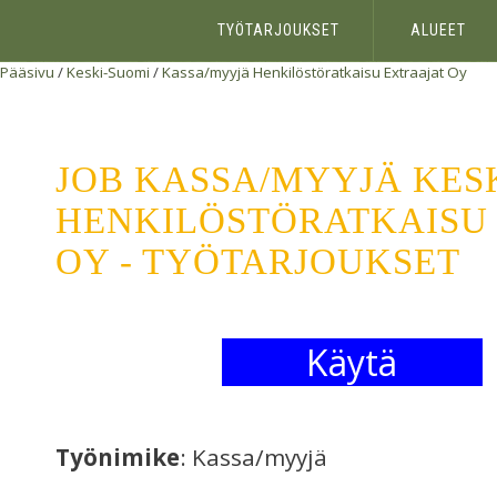
TYÖTARJOUKSET
ALUEET
Pääsivu
/
Keski-Suomi
/
Kassa/myyjä
Henkilöstöratkaisu Extraajat Oy
JOB KASSA/MYYJÄ KES
HENKILÖSTÖRATKAISU
OY - TYÖTARJOUKSET
Käytä
Työnimike
: Kassa/myyjä