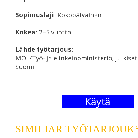
Sopimuslaji
: Kokopäiväinen
Kokea
: 2–5 vuotta
Lähde työtarjous
:
MOL/Työ- ja elinkeinoministeriö, Julkise
Suomi
Käytä
SIMILIAR TYÖTARJOUK