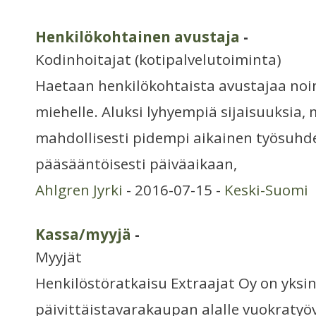
Henkilökohtainen avustaja
-
Kodinhoitajat (kotipalvelutoiminta)
Haetaan henkilökohtaista avustajaa noin
miehelle. Aluksi lyhyempiä sijaisuuksia,
mahdollisesti pidempi aikainen työsuhd
pääsääntöisesti päiväaikaan,
Ahlgren Jyrki
- 2016-07-15 -
Keski-Suomi
Kassa/myyjä
-
Myyjät
Henkilöstöratkaisu Extraajat Oy on yks
päivittäistavarakaupan alalle vuokratyöv