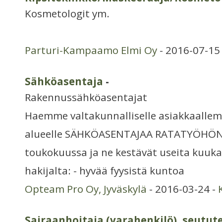
Kosmetologit ym.
Parturi-Kampaamo Elmi Oy
- 2016-07-15
Sähköasentaja
-
Rakennussähköasentajat
Haemme valtakunnalliselle asiakkaalle
alueelle SÄHKÖASENTAJAA RATATYÖHÖN T
toukokuussa ja ne kestävät useita kuuk
hakijalta: - hyvää fyysistä kuntoa
Opteam Pro Oy, Jyväskylä
- 2016-03-24 -
Sairaanhoitaja (varahenkilö), seutu