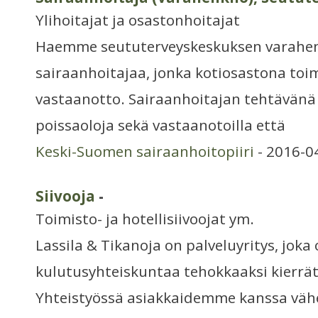
Ylihoitajat ja osastonhoitajat
Haemme seututerveyskeskuksen varahen
sairaanhoitajaa, jonka kotiosastona toi
vastaanotto. Sairaanhoitajan tehtävänä o
poissaoloja sekä vastaanotoilla että
Keski-Suomen sairaanhoitopiiri
- 2016-0
Siivooja
-
Toimisto- ja hotellisiivoojat ym.
Lassila & Tikanoja on palveluyritys, jo
kulutusyhteiskuntaa tehokkaaksi kierrä
Yhteistyössä asiakkaidemme kanssa vä