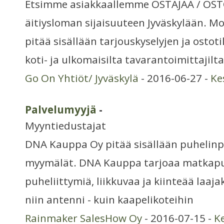
Etsimme asiakkaallemme OSTAJAA / OS
äitiysloman sijaisuuteen Jyväskylään. M
pitää sisällään tarjouskyselyjen ja ostot
koti- ja ulkomaisilta tavarantoimittajilta
Go On Yhtiöt/ Jyväskylä
- 2016-06-27 -
Ke
Palvelumyyjä
-
Myyntiedustajat
DNA Kauppa Oy pitää sisällään puhelinp
myymälät. DNA Kauppa tarjoaa matkapu
puheliittymiä, liikkuvaa ja kiinteää laaja
niin antenni - kuin kaapelikoteihin
Rainmaker SalesHow Oy
- 2016-07-15 -
K