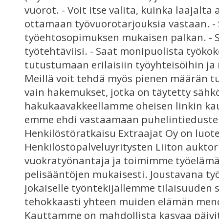
vuorot. - Voit itse valita, kuinka laajalta
ottamaan työvuorotarjouksia vastaan. -
työehtosopimuksen mukaisen palkan. - 
työtehtäviisi. - Saat monipuolista työko
tutustumaan erilaisiin työyhteisöihin ja
Meillä voit tehdä myös pienen määrän 
vain hakemukset, jotka on täytetty sähkö
hakukaavakkeellamme oheisen linkin kaut
emme ehdi vastaamaan puhelintiedustel
Henkilöstöratkaisu Extraajat Oy on luote
Henkilöstöpalveluyritysten Liiton aukto
vuokratyönantaja ja toimimme työelämän
pelisääntöjen mukaisesti. Joustavana 
jokaiselle työntekijällemme tilaisuuden 
tehokkaasti yhteen muiden elämän meno
Kauttamme on mahdollista kasvaa päivi