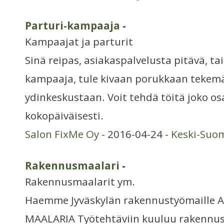
Parturi-kampaaja
-
Kampaajat ja parturit
Sinä reipas, asiakaspalvelusta pitävä, ta
kampaaja, tule kivaan porukkaan tekemä
ydinkeskustaan. Voit tehdä töitä joko osa
kokopäiväisesti.
Salon FixMe Oy
- 2016-04-24 -
Keski-Suo
Rakennusmaalari
-
Rakennusmaalarit ym.
Haemme Jyväskylän rakennustyömaille
MAALARIA Työtehtäviin kuuluu rakennust