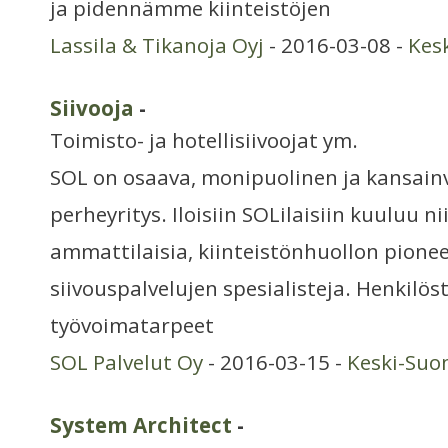
ja pidennämme kiinteistöjen
Lassila & Tikanoja Oyj
- 2016-03-08 -
Kes
Siivooja
-
Toimisto- ja hotellisiivoojat ym.
SOL on osaava, monipuolinen ja kansain
perheyritys. Iloisiin SOLilaisiin kuuluu n
ammattilaisia, kiinteistönhuollon pionee
siivouspalvelujen spesialisteja. Henkilös
työvoimatarpeet
SOL Palvelut Oy
- 2016-03-15 -
Keski-Suo
System Architect
-