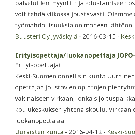
palveluiden myyntiin ja edustamiseen o
voit tehdä viikossa joustavasti. Olemme 
työmahdollisuuksia on moneen lähtöön.
Buusteri Oy Jyväskylä
- 2016-03-15 -
Kesk
Erityisopettaja/luokanopettaja JOPO
Erityisopettajat
Keski-Suomen onnellisin kunta Uuraine
opettajaa joustavien opintojen pienryh
vakinaiseen virkaan, jonka sijoituspaikk
koulukeskuksen yhtenäiskoulu. Virkaan 
luokanopettajaa
Uuraisten kunta
- 2016-04-12 -
Keski-Su