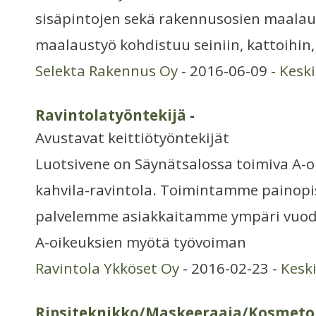
sisäpintojen sekä rakennusosien maalaus
maalaustyö kohdistuu seiniin, kattoihin,
Selekta Rakennus Oy
- 2016-06-09 -
Kesk
Ravintolatyöntekijä
-
Avustavat keittiötyöntekijät
Luotsivene on Säynätsalossa toimiva A-o
kahvila-ravintola. Toimintamme painopi
palvelemme asiakkaitamme ympäri vuode
A-oikeuksien myötä työvoiman
Ravintola Ykköset Oy
- 2016-02-23 -
Kesk
Ripsiteknikko/Maskeeraaja/Kosmeto