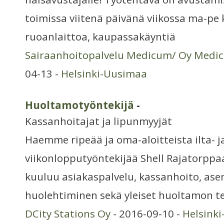
toimissa viitenä päivänä viikossa ma-pe 
ruoanlaittoa, kaupassakäyntiä
Sairaanhoitopalvelu Medicum/ Oy Medic
04-13 -
Helsinki-Uusimaa
Huoltamotyöntekijä
-
Kassanhoitajat ja lipunmyyjät
Haemme ripeää ja oma-aloitteista ilta- j
viikonlopputyöntekijää Shell Rajatorppa
kuuluu asiakaspalvelu, kassanhoito, ase
huolehtiminen sekä yleiset huoltamon t
DCity Stations Oy
- 2016-09-10 -
Helsink