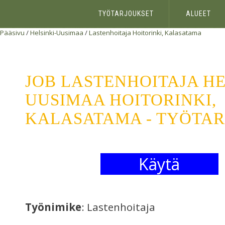
TYÖTARJOUKSET
ALUEET
Pääsivu
/
Helsinki-Uusimaa
/
Lastenhoitaja
Hoitorinki, Kalasatama
JOB LASTENHOITAJA HE
UUSIMAA HOITORINKI,
KALASATAMA - TYÖTA
Käytä
Työnimike
: Lastenhoitaja