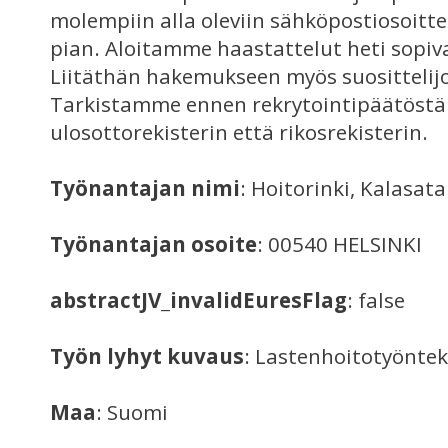
molempiin alla oleviin sähköpostiosoit
pian. Aloitamme haastattelut heti sopiva
Liitäthän hakemukseen myös suosittelijo
Tarkistamme ennen rekrytointipäätöstä
ulosottorekisterin että rikosrekisterin.
Työnantajan nimi
: Hoitorinki, Kalasat
Työnantajan osoite
: 00540 HELSINKI
abstractJV_invalidEuresFlag
: false
Työn lyhyt kuvaus
: Lastenhoitotyöntek
Maa
: Suomi