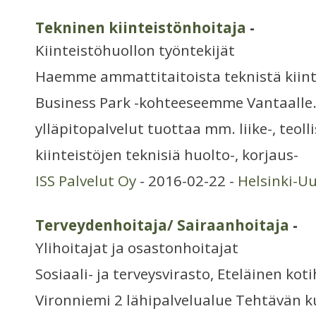
Tekninen kiinteistönhoitaja
-
Kiinteistöhuollon työntekijät
Haemme ammattitaitoista teknistä kiint
Business Park -kohteeseemme Vantaalle. 
ylläpitopalvelut tuottaa mm. liike-, teolli
kiinteistöjen teknisiä huolto-, korjaus-
ISS Palvelut Oy
- 2016-02-22 -
Helsinki-U
Terveydenhoitaja/ Sairaanhoitaja
-
Ylihoitajat ja osastonhoitajat
Sosiaali- ja terveysvirasto, Eteläinen kot
Vironniemi 2 lähipalvelualue Tehtävän