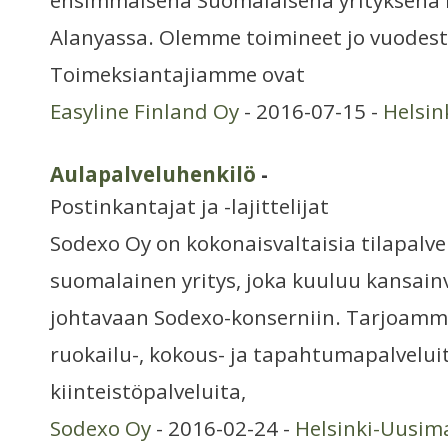
ensimmäisenä Suomalaisena yrityksenä 
Alanyassa. Olemme toimineet jo vuodest
Toimeksiantajiamme ovat
Easyline Finland Oy
- 2016-07-15 -
Helsin
Aulapalveluhenkilö
-
Postinkantajat ja -lajittelijat
Sodexo Oy on kokonaisvaltaisia tilapalve
suomalainen yritys, joka kuuluu kansainv
johtavaan Sodexo-konserniin. Tarjoamm
ruokailu-, kokous- ja tapahtumapalveluita
kiinteistöpalveluita,
Sodexo Oy
- 2016-02-24 -
Helsinki-Uusim