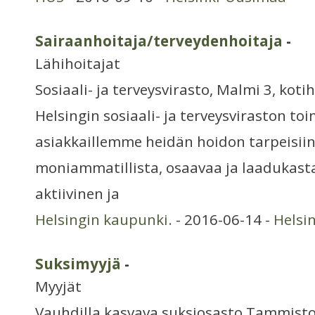
Sairaanhoitaja/terveydenhoitaja
-
Lähihoitajat
Sosiaali- ja terveysvirasto, Malmi 3, koti
Helsingin sosiaali- ja terveysviraston t
asiakkaillemme heidän hoidon tarpeisii
moniammatillista, osaavaa ja laadukasta
aktiivinen ja
Helsingin kaupunki.
- 2016-06-14 -
Helsi
Suksimyyjä
-
Myyjät
Vauhdilla kasvava suksiosasto Tammi