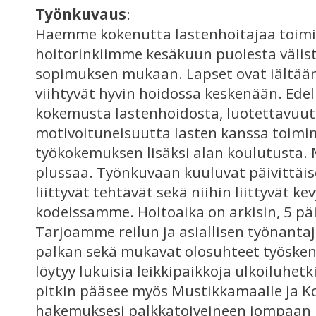
Työnkuvaus
:
Haemme kokenutta lastenhoitajaa toim
hoitorinkiimme kesäkuun puolesta välist
sopimuksen mukaan. Lapset ovat iältään 
viihtyvät hyvin hoidossa keskenään. Ede
kokemusta lastenhoidosta, luotettavuut
motivoituneisuutta lasten kanssa toim
työkokemuksen lisäksi alan koulutusta. 
plussaa. Työnkuvaan kuuluvat päivittäis
liittyvät tehtävät sekä niihin liittyvät ke
kodeissamme. Hoitoaika on arkisin, 5 päiv
Tarjoamme reilun ja asiallisen työnantaj
palkan sekä mukavat olosuhteet työsken
löytyy lukuisia leikkipaikkoja ulkoiluhetki
pitkin pääsee myös Mustikkamaalle ja K
hakemuksesi palkkatoiveineen jompaan