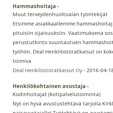
Hammashoitaja
-
Muut terveydenhuoltoalan työntekijät
Etsimme asiakkaallemme hammashoitaji
pituisiin sijaisuuksiin. Vaatimuksena sosi
perustutkinto suuntautuen hammashoit
työhön. Deal Henkilöstöratkaisut on ko
toimiva
Deal Henkilöstöratkaisut Oy
- 2016-04-1
Henkilökohtainen avustaja
-
Kodinhoitajat (kotipalvelutoiminta)
Nyt on hyvä avustustehtävä tarjolla Ki
naisavustajalle! Työtehtävä on avustamis