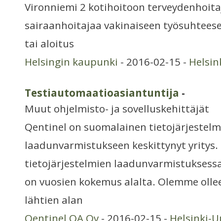
Vironniemi 2 kotihoitoon terveydenhoita
sairaanhoitajaa vakinaiseen työsuhtees
tai aloitus
Helsingin kaupunki
- 2016-02-15 -
Helsin
Testiautomaatioasiantuntija
-
Muut ohjelmisto- ja sovelluskehittäjät
Qentinel on suomalainen tietojärjestelm
laadunvarmistukseen keskittynyt yritys
tietojärjestelmien laadunvarmistuksessa
on vuosien kokemus alalta. Olemme olle
lähtien alan
Qentinel QA Oy
- 2016-02-15 -
Helsinki-