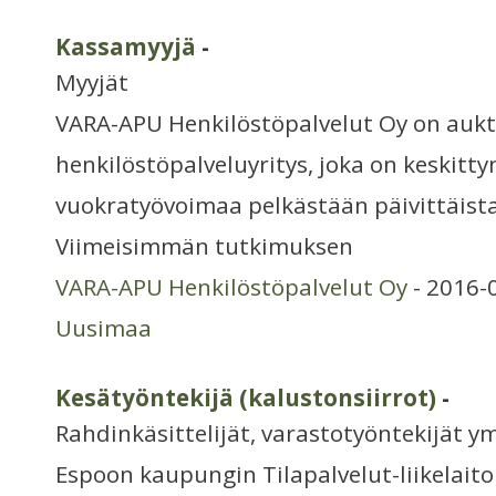
Kassamyyjä
-
Myyjät
VARA-APU Henkilöstöpalvelut Oy on aukt
henkilöstöpalveluyritys, joka on keskitt
vuokratyövoimaa pelkästään päivittäist
Viimeisimmän tutkimuksen
VARA-APU Henkilöstöpalvelut Oy
- 2016-
Uusimaa
Kesätyöntekijä (kalustonsiirrot)
-
Rahdinkäsittelijät, varastotyöntekijät y
Espoon kaupungin Tilapalvelut-liikelait