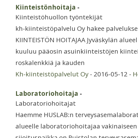
Kiinteistönhoitaja
-
Kiinteistöhuollon työntekijät
kh-kiinteistöpalvelu Oy hakee palveluk
KIINTEISTÖN HOITAJAA Jyväskylän alueell
kuuluu pääosin asuinkiinteistöjen kiinte
roskalenkkiä ja kauden
Kh-kiinteistöpalvelut Oy
- 2016-05-12 -
H
Laboratoriohoitaja
-
Laboratoriohoitajat
Haemme HUSLAB:n terveysasemalaborato
alueelle laboratoriohoitajaa vakinaiseen
sijoituspaikka on Puistolan terveysasem