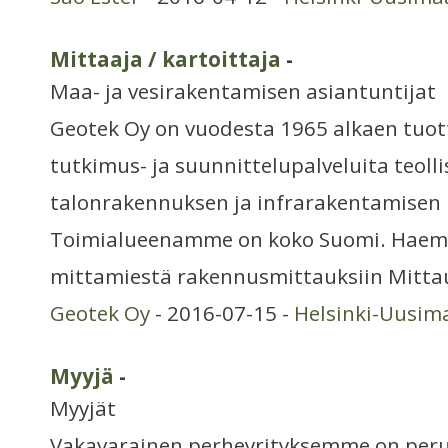
Mittaaja / kartoittaja
-
Maa- ja vesirakentamisen asiantuntijat
Geotek Oy on vuodesta 1965 alkaen tuot
tutkimus- ja suunnittelupalveluita teoll
talonrakennuksen ja infrarakentamisen 
Toimialueenamme on koko Suomi. Hae
mittamiestä rakennusmittauksiin Mitta
Geotek Oy
- 2016-07-15 -
Helsinki-Uusim
Myyjä
-
Myyjät
Vakavarainen perheyrityksemme on peru