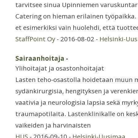
tarvitsee sinua Upinniemen varuskuntar
Catering on hieman erilainen työpaikka.
et esimerkiksi vain huolehdi, että tuot
StaffPoint Oy
- 2016-08-02 -
Helsinki-Uu
Sairaanhoitaja
-
Ylihoitajat ja osastonhoitajat
Lasten teho-osastolla hoidetaan muun 
sydänkirurgisia, hengityksen ja verenkie
vaativia ja neurologisia lapsia sekä myrkyt
traumapotilaita. Lastenklinikalle on kes
vaikeiden ja harvinaisten
HUS
- 2016-09-10 -
Helsinki-Uusimaa