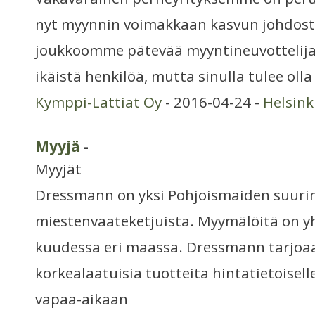
nyt myynnin voimakkaan kasvun johdo
joukkoomme pätevää myyntineuvottelija
ikäistä henkilöä, mutta sinulla tulee olla
Kymppi-Lattiat Oy
- 2016-04-24 -
Helsin
Myyjä
-
Myyjät
Dressmann on yksi Pohjoismaiden suur
miestenvaateketjuista. Myymälöitä on y
kuudessa eri maassa. Dressmann tarjoa
korkealaatuisia tuotteita hintatietoisell
vapaa-aikaan