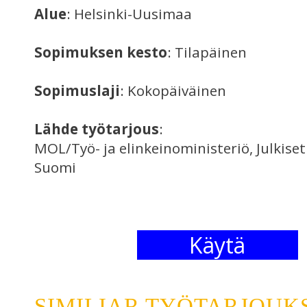
Alue
: Helsinki-Uusimaa
Sopimuksen kesto
: Tilapäinen
Sopimuslaji
: Kokopäiväinen
Lähde työtarjous
:
MOL/Työ- ja elinkeinoministeriö, Julkise
Suomi
Käytä
SIMILIAR TYÖTARJOUK