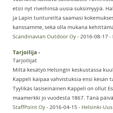
etsii nyt riveihinsä uusia suksimyyjiä. Ha
ja Lapin tuntureilta saamasi kokemuksesi
kanssamme, sekä olla mukana kehittäm
Scandinavian Outdoor Oy
- 2016-08-17 -
Tarjoilija
-
Tarjoilijat
Miltä kesätyö Helsingin keskustassa kuu
Kappeli kaipaa vahvistuksia ensi kesän tar
Tyylikäs lasiseinäinen Kappeli on ollut 
maamerkki jo vuodesta 1867. Tänä päiv
StaffPoint Oy
- 2016-04-15 -
Helsinki-Uu