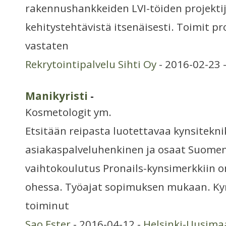
rakennushankkeiden LVI-töiden projektij
kehitystehtävistä itsenäisesti. Toimit p
vastaten
Rekrytointipalvelu Sihti Oy
- 2016-02-23 
Manikyristi
-
Kosmetologit ym.
Etsitään reipasta luotettavaa kynsitekn
asiakaspalveluhenkinen ja osaat Suomen
vaihtokoulutus Pronails-kynsimerkkiin o
ohessa. Työajat sopimuksen mukaan. Ky
toiminut
Sao Ester
- 2016-04-12 -
Helsinki-Uusima