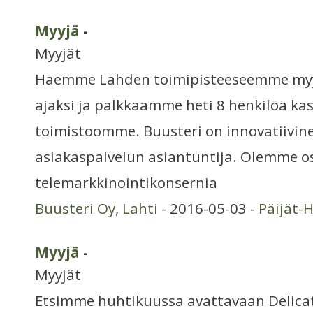
Myyjä
-
Myyjät
Haemme Lahden toimipisteeseemme myyj
ajaksi ja palkkaamme heti 8 henkilöä ka
toimistoomme. Buusteri on innovatiivin
asiakaspalvelun asiantuntija. Olemme 
telemarkkinointikonsernia
Buusteri Oy, Lahti
- 2016-05-03 -
Päijät-
Myyjä
-
Myyjät
Etsimme huhtikuussa avattavaan Delic