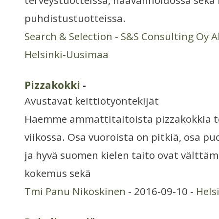
terveystuotteissa, haavanhoidossa sekä
puhdistustuotteissa.
Search & Selection - S&S Consulting Oy 
Helsinki-Uusimaa
Pizzakokki
-
Avustavat keittiötyöntekijät
Haemme ammattitaitoista pizzakokkia 
viikossa. Osa vuoroista on pitkiä, osa puo
ja hyvä suomen kielen taito ovat välttä
kokemus sekä
Tmi Panu Nikoskinen
- 2016-09-10 -
Hels