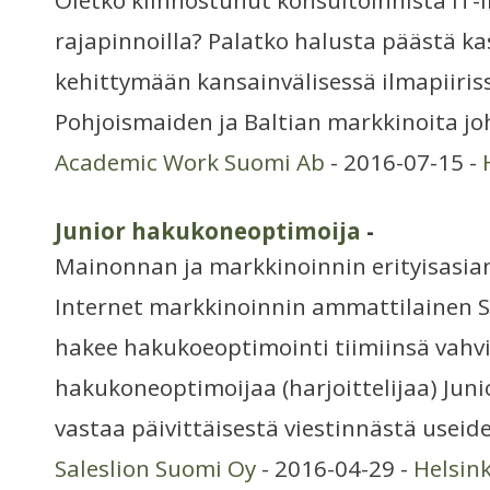
Oletko kiinnostunut konsultoinnista IT-i
rajapinnoilla? Palatko halusta päästä k
kehittymään kansainvälisessä ilmapiiris
Pohjoismaiden ja Baltian markkinoita j
Academic Work Suomi Ab
- 2016-07-15 -
Junior hakukoneoptimoija
-
Mainonnan ja markkinoinnin erityisasia
Internet markkinoinnin ammattilainen S
hakee hakukoeoptimointi tiimiinsä vahvi
hakukoneoptimoijaa (harjoittelijaa) Jun
vastaa päivittäisestä viestinnästä useid
Saleslion Suomi Oy
- 2016-04-29 -
Helsin