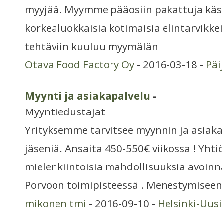
myyjää. Myymme pääosiin pakattuja käs
korkealuokkaisia kotimaisia elintarvikkei
tehtäviin kuuluu myymälän
Otava Food Factory Oy
- 2016-03-18 -
Päi
Myynti ja asiakapalvelu
-
Myyntiedustajat
Yrityksemme tarvitsee myynnin ja asiaka
jäseniä. Ansaita 450-550€ viikossa ! Yhti
mielenkiintoisia mahdollisuuksia avoinn
Porvoon toimipisteessä . Menestymiseen
mikonen tmi
- 2016-09-10 -
Helsinki-Uus