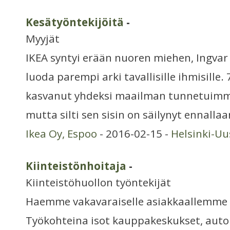
Kesätyöntekijöitä
-
Myyjät
IKEA syntyi erään nuoren miehen, Ingva
luoda parempi arki tavallisille ihmisille
kasvanut yhdeksi maailman tunnetuimmi
mutta silti sen sisin on säilynyt ennallaa
Ikea Oy, Espoo
- 2016-02-15 -
Helsinki-U
Kiinteistönhoitaja
-
Kiinteistöhuollon työntekijät
Haemme vakavaraiselle asiakkaallemme k
Työkohteina isot kauppakeskukset, autol