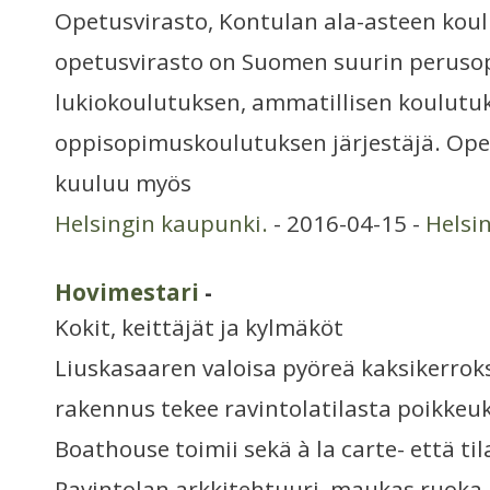
Opetusvirasto, Kontulan ala-asteen kou
opetusvirasto on Suomen suurin peruso
lukiokoulutuksen, ammatillisen koulutuk
oppisopimuskoulutuksen järjestäjä. Ope
kuuluu myös
Helsingin kaupunki.
- 2016-04-15 -
Helsi
Hovimestari
-
Kokit, keittäjät ja kylmäköt
Liuskasaaren valoisa pyöreä kaksikerrok
rakennus tekee ravintolatilasta poikkeuk
Boathouse toimii sekä à la carte- että ti
Ravintolan arkkitehtuuri, maukas ruoka j