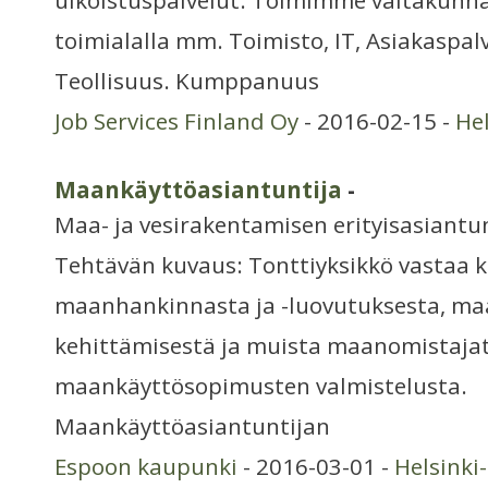
ulkoistuspalvelut. Toimimme valtakunnal
toimialalla mm. Toimisto, IT, Asiakaspal
Teollisuus. Kumppanuus
Job Services Finland Oy
- 2016-02-15 -
He
Maankäyttöasiantuntija
-
Maa- ja vesirakentamisen erityisasiantun
Tehtävän kuvaus: Tonttiyksikkö vastaa 
maanhankinnasta ja -luovutuksesta, m
kehittämisestä ja muista maanomistajat
maankäyttösopimusten valmistelusta.
Maankäyttöasiantuntijan
Espoon kaupunki
- 2016-03-01 -
Helsinki