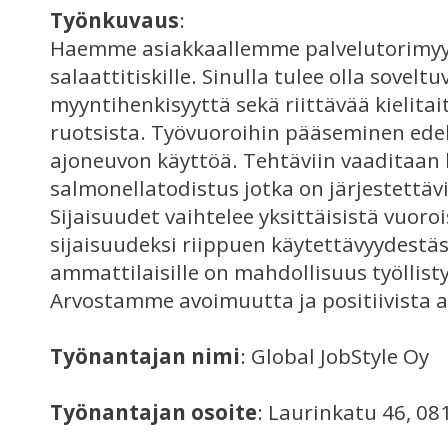
Työnkuvaus
:
Haemme asiakkaallemme palvelutorimyyjiä
salaattitiskille. Sinulla tulee olla sovelt
myyntihenkisyyttä sekä riittävää kielita
ruotsista. Työvuoroihin pääseminen ede
ajoneuvon käyttöä. Tehtäviin vaaditaan 
salmonellatodistus jotka on järjestettäv
Sijaisuudet vaihtelee yksittäisistä vuoro
sijaisuudeksi riippuen käytettävyydestä
ammattilaisille on mahdollisuus työllis
Arvostamme avoimuutta ja positiivista 
Työnantajan nimi
: Global JobStyle Oy
Työnantajan osoite
: Laurinkatu 46, 0