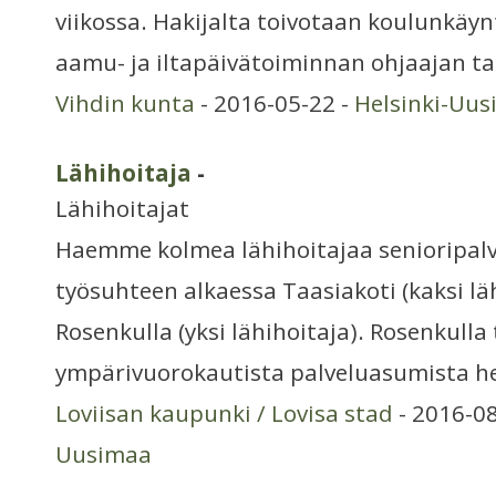
viikossa. Hakijalta toivotaan koulunkäyn
aamu- ja iltapäivätoiminnan ohjaajan ta
Vihdin kunta
- 2016-05-22 -
Helsinki-Uu
Lähihoitaja
-
Lähihoitajat
Haemme kolmea lähihoitajaa senioripalve
työsuhteen alkaessa Taasiakoti (kaksi läh
Rosenkulla (yksi lähihoitaja). Rosenkulla
ympärivuorokautista palveluasumista he
Loviisan kaupunki / Lovisa stad
- 2016-08
Uusimaa