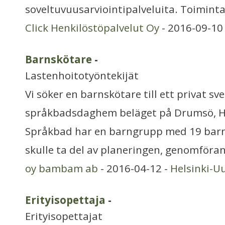
soveltuvuusarviointipalveluita. Toimint
Click Henkilöstöpalvelut Oy
- 2016-09-10
Barnskötare
-
Lastenhoitotyöntekijät
Vi söker en barnskötare till ett privat sv
språkbadsdaghem beläget på Drumsö, H
Språkbad har en barngrupp med 19 barn 
skulle ta del av planeringen, genomföra
oy bambam ab
- 2016-04-12 -
Helsinki-U
Erityisopettaja
-
Erityisopettajat