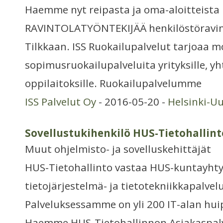
Haemme nyt reipasta ja oma-aloitteista
RAVINTOLATYÖNTEKIJÄÄ henkilöstöravi
Tilkkaan. ISS Ruokailupalvelut tarjoaa m
sopimusruokailupalveluita yrityksille, yht
oppilaitoksille. Ruokailupalvelumme
ISS Palvelut Oy
- 2016-05-20 -
Helsinki-U
Sovellustukihenkilö HUS-Tietohallint
Muut ohjelmisto- ja sovelluskehittäjät
HUS-Tietohallinto vastaa HUS-kuntayhty
tietojärjestelmä- ja tietotekniikkapalvelu
Palveluksessamme on yli 200 IT-alan hu
Haemme HUS-Tietohallinnon Asiakaspalv