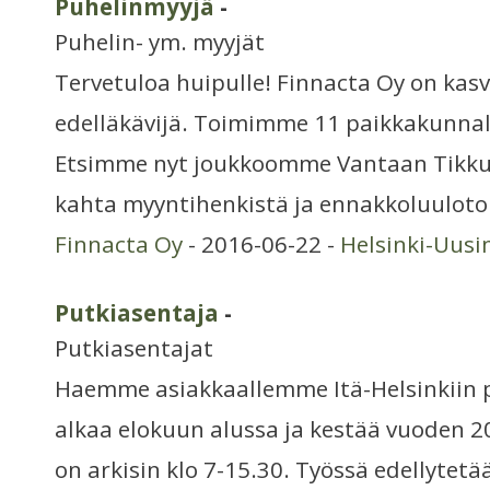
Puhelinmyyjä
-
Puhelin- ym. myyjät
Tervetuloa huipulle! Finnacta Oy on kas
edelläkävijä. Toimimme 11 paikkakunna
Etsimme nyt joukkoomme Vantaan Tikkur
kahta myyntihenkistä ja ennakkoluuloto
Finnacta Oy
- 2016-06-22 -
Helsinki-Uus
Putkiasentaja
-
Putkiasentajat
Haemme asiakkaallemme Itä-Helsinkiin p
alkaa elokuun alussa ja kestää vuoden 
on arkisin klo 7-15.30. Työssä edellytet