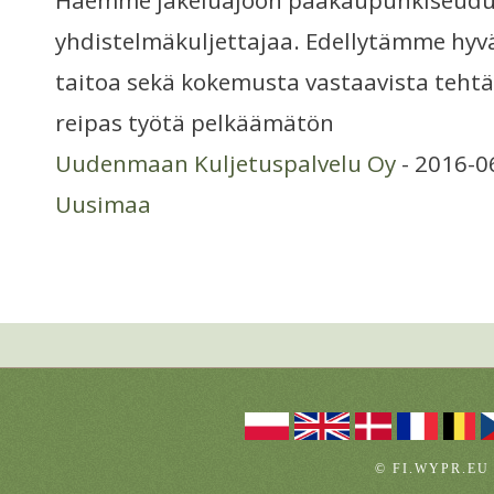
Haemme jakeluajoon pääkaupunkiseudul
yhdistelmäkuljettajaa. Edellytämme hyv
taitoa sekä kokemusta vastaavista tehtä
reipas työtä pelkäämätön
Uudenmaan Kuljetuspalvelu Oy
- 2016-0
Uusimaa
© FI.WYPR.EU