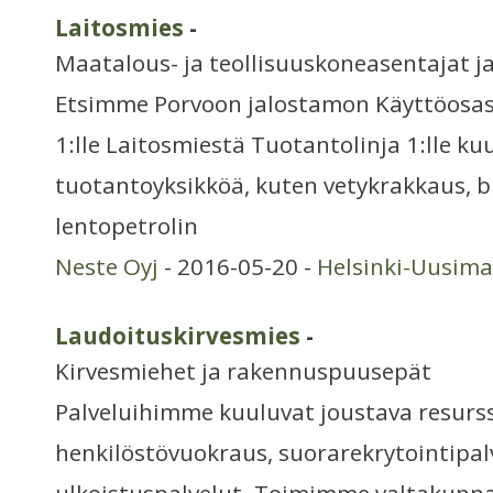
Laitosmies
-
Maatalous- ja teollisuuskoneasentajat ja
Etsimme Porvoon jalostamon Käyttöosast
1:lle Laitosmiestä Tuotantolinja 1:lle ku
tuotantoyksikköä, kuten vetykrakkaus, b
lentopetrolin
Neste Oyj
- 2016-05-20 -
Helsinki-Uusim
Laudoituskirvesmies
-
Kirvesmiehet ja rakennuspuusepät
Palveluihimme kuuluvat joustava resurss
henkilöstövuokraus, suorarekrytointipalv