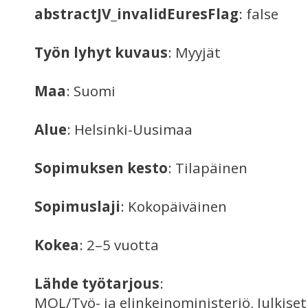
abstractJV_invalidEuresFlag
: false
Työn lyhyt kuvaus
: Myyjät
Maa
: Suomi
Alue
: Helsinki-Uusimaa
Sopimuksen kesto
: Tilapäinen
Sopimuslaji
: Kokopäiväinen
Kokea
: 2–5 vuotta
Lähde työtarjous
:
MOL/Työ- ja elinkeinoministeriö, Julkise