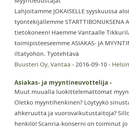
Myyntiedustajat
Lahjoitamme JOKAISELLE syyskuussa aloi
työntekijällemme STARTTIBONUKSENA A
tietokoneen! Haemme Vantaalle Tikkuri
toimipisteeseemme ASIAKAS- JA MYYNT
iltatyöhön. Työtehtävä
Buusteri Oy, Vantaa
- 2016-09-10 -
Helsi
Asiakas- ja myyntineuvottelija
-
Muut muualla luokittelemattomat myynt
Oletko myyntihenkinen? Löytyykö sinusta
ahkeruutta ja vuorovaikutustaitoja? Sil
henkilö! Scanria-konserni on toiminut jo 