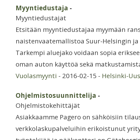
Myyntiedustaja
-
Myyntiedustajat
Etsitään myyntiedustajaa myymään rans
naistenvaatemallistoa Suur-Helsingin ja
Tarkempi aluejako voidaan sopia eriksee
oman auton käyttöä sekä matkustamist
Vuolasmyynti
- 2016-02-15 -
Helsinki-Uu
Ohjelmistosuunnittelija
-
Ohjelmistokehittäjät
Asiakkaamme Pagero on sähköisiin tilaus
verkkolaskupalveluihin erikoistunut yrity