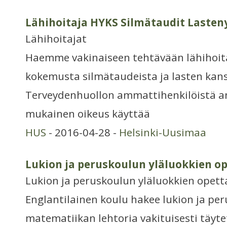
Lähihoitaja HYKS Silmätaudit Lasten
Lähihoitajat
Haemme vakinaiseen tehtävään lähihoitaj
kokemusta silmätaudeista ja lasten kans
Terveydenhuollon ammattihenkilöistä an
mukainen oikeus käyttää
HUS
- 2016-04-28 -
Helsinki-Uusimaa
Lukion ja peruskoulun yläluokkien op
Lukion ja peruskoulun yläluokkien opett
Englantilainen koulu hakee lukion ja per
matematiikan lehtoria vakituisesti täyt