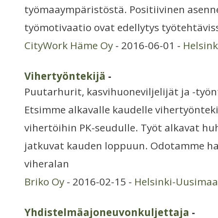
työmaaympäristöstä. Positiivinen asenne
työmotivaatio ovat edellytys työtehtävi
CityWork Häme Oy
- 2016-06-01 -
Helsin
Vihertyöntekijä
-
Puutarhurit, kasvihuoneviljelijät ja -työn
Etsimme alkavalle kaudelle vihertyöntek
vihertöihin PK-seudulle. Työt alkavat hu
jatkuvat kauden loppuun. Odotamme hak
viheralan
Briko Oy
- 2016-02-15 -
Helsinki-Uusimaa
Yhdistelmäajoneuvonkuljettaja
-