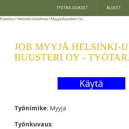
TYÖTARJOUKSET
ALUEET
Pääsivu
/
Helsinki-Uusimaa
/
Myyjä
Buusteri Oy
JOB MYYJÄ HELSINKI-
BUUSTERI OY - TYÖTA
Käytä
Työnimike
: Myyjä
Työnkuvaus
: