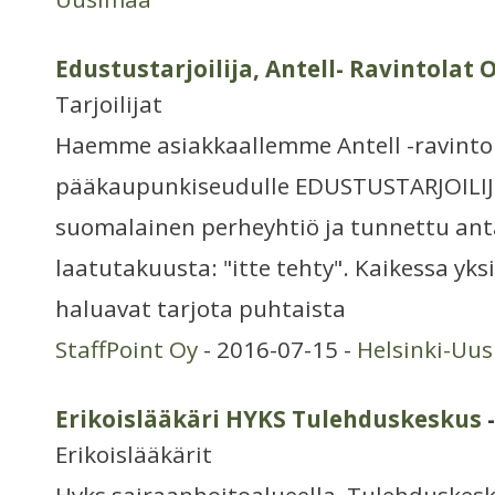
Edustustarjoilija, Antell- Ravintolat O
Tarjoilijat
Haemme asiakkaallemme Antell -ravintol
pääkaupunkiseudulle EDUSTUSTARJOILIJ
suomalainen perheyhtiö ja tunnettu a
laatutakuusta: "itte tehty". Kaikessa yk
haluavat tarjota puhtaista
StaffPoint Oy
- 2016-07-15 -
Helsinki-Uu
Erikoislääkäri HYKS Tulehduskeskus
-
Erikoislääkärit