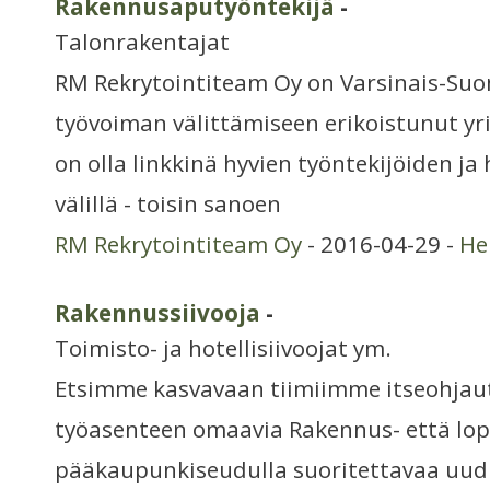
Rakennusaputyöntekijä
-
Talonrakentajat
RM Rekrytointiteam Oy on Varsinais-Suo
työvoiman välittämiseen erikoistunut y
on olla linkkinä hyvien työntekijöiden ja
välillä - toisin sanoen
RM Rekrytointiteam Oy
- 2016-04-29 -
He
Rakennussiivooja
-
Toimisto- ja hotellisiivoojat ym.
Etsimme kasvavaan tiimiimme itseohjautu
työasenteen omaavia Rakennus- että lopp
pääkaupunkiseudulla suoritettavaa uud