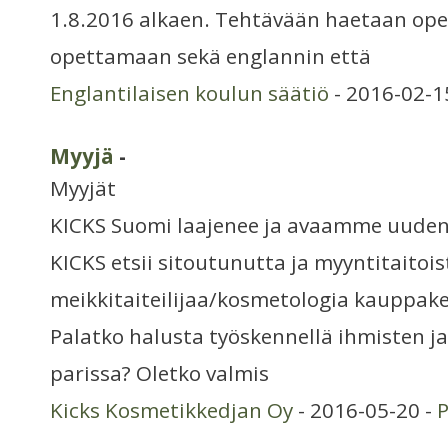
1.8.2016 alkaen. Tehtävään haetaan ope
opettamaan sekä englannin että
Englantilaisen koulun säätiö
- 2016-02-1
Myyjä
-
Myyjät
KICKS Suomi laajenee ja avaamme uude
KICKS etsii sitoutunutta ja myyntitaitois
meikkitaiteilijaa/kosmetologia kauppak
Palatko halusta työskennellä ihmisten j
parissa? Oletko valmis
Kicks Kosmetikkedjan Oy
- 2016-05-20 -
P