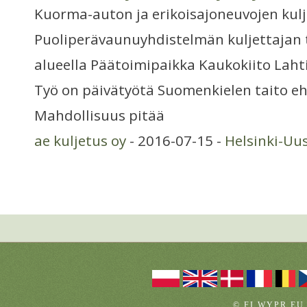
Kuorma-auton ja erikoisajoneuvojen kulj
Puoliperävaunuyhdistelmän kuljettajan
alueella Päätoimipaikka Kaukokiito Laht
Työ on päivätyötä Suomenkielen taito e
Mahdollisuus pitää
ae kuljetus oy
- 2016-07-15 -
Helsinki-Uu
© FI.WYPR.EU