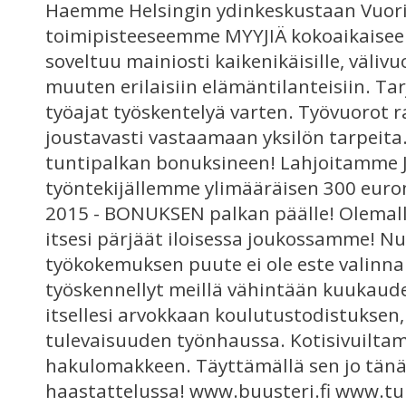
Haemme Helsingin ydinkeskustaan Vuor
toimipisteeseemme MYYJIÄ kokoaikaisee
soveltuu mainiosti kaikenikäisille, välivu
muuten erilaisiin elämäntilanteisiin. T
työajat työskentelyä varten. Työvuorot 
joustavasti vastaamaan yksilön tarpeit
tuntipalkan bonuksineen! Lahjoitamme 
työntekijällemme ylimääräisen 300 eur
2015 - BONUKSEN palkan päälle! Olemall
itsesi pärjäät iloisessa joukossamme! Nuo
työkokemuksen puute ei ole este valinnal
työskennellyt meillä vähintään kuukaud
itsellesi arvokkaan koulutustodistuksen,
tulevaisuuden työnhaussa. Kotisivuilta
hakulomakkeen. Täyttämällä sen jo tänä
haastattelussa! www.buusteri.fi www.tul