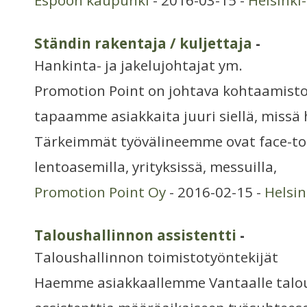
Espoon kaupunki
- 2016-03-15 -
Helsinki
Ständin rakentaja / kuljettaja
-
Hankinta- ja jakelujohtajat ym.
Promotion Point on johtava kohtaamist
tapaamme asiakkaita juuri siellä, missä 
Tärkeimmät työvälineemme ovat face-to
lentoasemilla, yrityksissä, messuilla,
Promotion Point Oy
- 2016-02-15 -
Helsi
Taloushallinnon assistentti
-
Taloushallinnon toimistotyöntekijät
Haemme asiakkaallemme Vantaalle talo