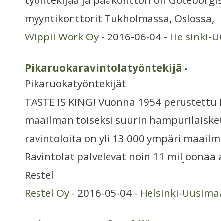
työntekijää ja pääkonttori on Göteborgis
myyntikonttorit Tukholmassa, Oslossa,
Wippii Work Oy
- 2016-06-04 -
Helsinki-
Pikaruokaravintolatyöntekijä
-
Pikaruokatyöntekijät
TASTE IS KING! Vuonna 1954 perustett
maailman toiseksi suurin hampurilaiske
ravintoloita on yli 13 000 ympäri maail
Ravintolat palvelevat noin 11 miljoonaa 
Restel
Restel Oy
- 2016-05-04 -
Helsinki-Uusima