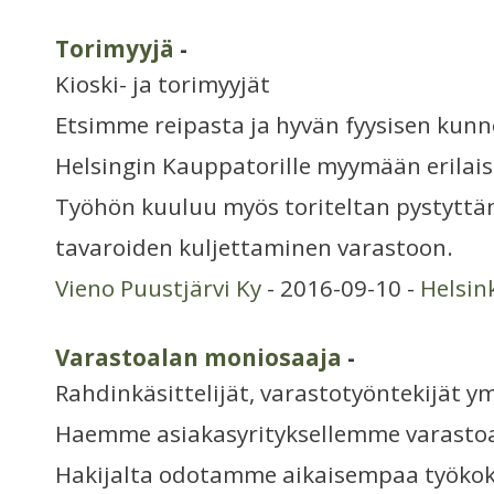
Torimyyjä
-
Kioski- ja torimyyjät
Etsimme reipasta ja hyvän fyysisen kun
Helsingin Kauppatorille myymään erilai
Työhön kuuluu myös toriteltan pystyttä
tavaroiden kuljettaminen varastoon.
Vieno Puustjärvi Ky
- 2016-09-10 -
Helsin
Varastoalan moniosaaja
-
Rahdinkäsittelijät, varastotyöntekijät y
Haemme asiakasyrityksellemme varasto
Hakijalta odotamme aikaisempaa työko