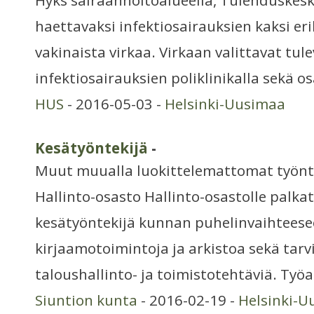
Hyks sairaanhoitoalueella, Tulehduskesk
haettavaksi infektiosairauksien kaksi er
vakinaista virkaa. Virkaan valittavat tu
infektiosairauksien poliklinikalla sekä os
HUS
- 2016-05-03 -
Helsinki-Uusimaa
Kesätyöntekijä
-
Muut muualla luokittelemattomat työnt
Hallinto-osasto Hallinto-osastolle palk
kesätyöntekijä kunnan puhelinvaihtees
kirjaamotoimintoja ja arkistoa sekä tarv
taloushallinto- ja toimistotehtäviä. Työa
Siuntion kunta
- 2016-02-19 -
Helsinki-U