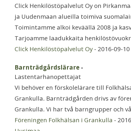
Click Henkilöstöpalvelut Oy on Pirkanm
ja Uudenmaan alueilla toimiva suomalai
Toimintamme alkoi keväällä 2008 ja kasv
Tarjoamme laadukkaita henkilöstövuokr
Click Henkilöstöpalvelut Oy
- 2016-09-10
Barnträdgårdslärare
-
Lastentarhanopettajat
Vi behöver en förskolelärare till Folkhäl
Grankulla. Barnträdgården drivs av före
Grankulla. Vi har två barngrupper och vå
Föreningen Folkhälsan i Grankulla
- 2016
Uusimaa