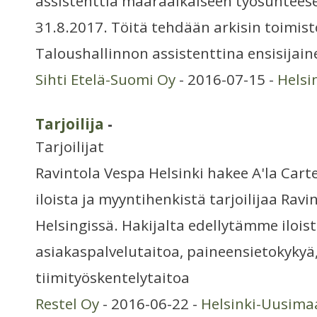
assistenttia määräaikaiseen työsuhteese
31.8.2017. Töitä tehdään arkisin toimist
Taloushallinnon assistenttina ensisijain
Sihti Etelä-Suomi Oy
- 2016-07-15 -
Helsi
Tarjoilija
-
Tarjoilijat
Ravintola Vespa Helsinki hakee A'la Cart
iloista ja myyntihenkistä tarjoilijaa Rav
Helsingissä. Hakijalta edellytämme iloist
asiakaspalvelutaitoa, paineensietokykyä
tiimityöskentelytaitoa
Restel Oy
- 2016-06-22 -
Helsinki-Uusima