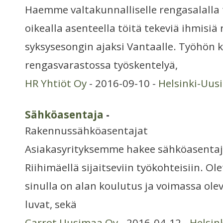
Haemme valtakunnalliselle rengasalalla t
oikealla asenteella töitä tekeviä ihmisi
syksysesongin ajaksi Vantaalle. Työhön 
rengasvarastossa työskentelyä,
HR Yhtiöt Oy
- 2016-09-10 -
Helsinki-Uus
Sähköasentaja
-
Rakennussähköasentajat
Asiakasyrityksemme hakee sähköasentaja
Riihimäellä sijaitseviin työkohteisiin. Ol
sinulla on alan koulutus ja voimassa ol
luvat, sekä
Carrot Uusimaa Oy
- 2016-04-12 -
Helsin