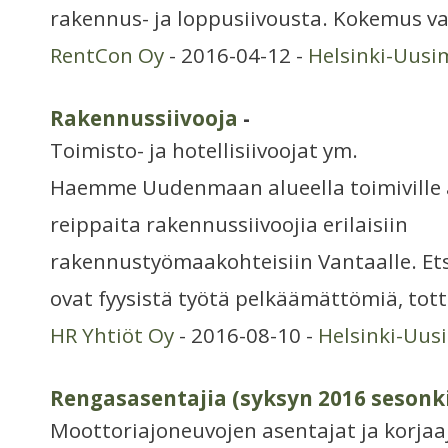
rakennus- ja loppusiivousta. Kokemus v
RentCon Oy
- 2016-04-12 -
Helsinki-Uusi
Rakennussiivooja
-
Toimisto- ja hotellisiivoojat ym.
Haemme Uudenmaan alueella toimiville 
reippaita rakennussiivoojia erilaisiin
rakennustyömaakohteisiin Vantaalle. E
ovat fyysistä työtä pelkäämättömiä, tot
HR Yhtiöt Oy
- 2016-08-10 -
Helsinki-Uus
Rengasasentajia (syksyn 2016 sesonki
Moottoriajoneuvojen asentajat ja korjaa