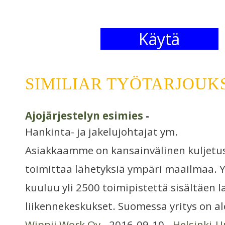
Käytä
SIMILIAR TYÖTARJOUK
Ajojärjestelyn esimies
-
Hankinta- ja jakelujohtajat ym.
Asiakkaamme on kansainvälinen kuljetusa
toimittaa lähetyksiä ympäri maailmaa. 
kuuluu yli 2500 toimipistettä sisältäen la
liikennekeskukset. Suomessa yritys on a
Wippii Work Oy
- 2016-09-10 -
Helsinki-