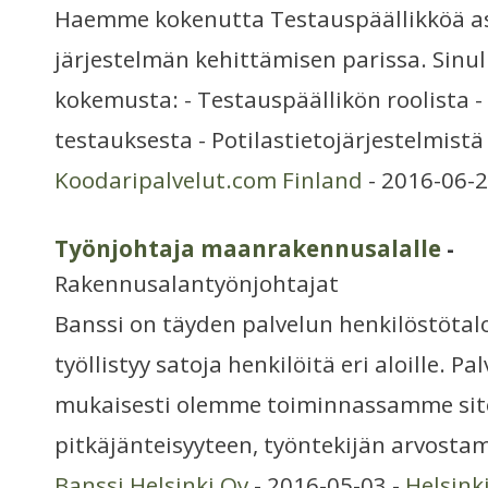
Haemme kokenutta Testauspäällikköä a
järjestelmän kehittämisen parissa. Sinulla
kokemusta: - Testauspäällikön roolista 
testauksesta - Potilastietojärjestelmistä
Koodaripalvelut.com Finland
- 2016-06-2
Työnjohtaja maanrakennusalalle
-
Rakennusalantyönjohtajat
Banssi on täyden palvelun henkilöstöta
työllistyy satoja henkilöitä eri aloille.
mukaisesti olemme toiminnassamme si
pitkäjänteisyyteen, työntekijän arvosta
Banssi Helsinki Oy
- 2016-05-03 -
Helsink