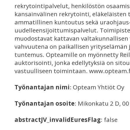
rekrytointipalvelut, henkilöstön osaami
kansainvälinen rekrytointi, eläkeläisten 
ammatillinen kuntoutus sekä uraohjaus-
uudelleensijoittumispalvelut. Toimipi
muodostavat kattavan valtakunnallisen 
vahvuutena on paikallisen yrityselämän
tuntemus. Opteamille on myönnetty Reil
auktorisointi, jonka edellytyksiä on sit
vastuulliseen toimintaan. www.opteam.f
Työnantajan nimi
: Opteam Yhtiöt Oy
Työnantajan osoite
: Mikonkatu 2 D, 0
abstractJV_invalidEuresFlag
: false