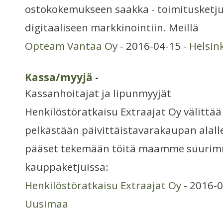
ostokokemukseen saakka - toimitusketj
digitaaliseen markkinointiin. Meillä
Opteam Vantaa Oy
- 2016-04-15 -
Helsin
Kassa/myyjä
-
Kassanhoitajat ja lipunmyyjät
Henkilöstöratkaisu Extraajat Oy välittä
pelkästään päivittäistavarakaupan ala
pääset tekemään töitä maamme suurim
kauppaketjuissa:
Henkilöstöratkaisu Extraajat Oy
- 2016-0
Uusimaa