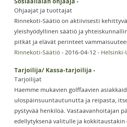
Sosiaalialan ohjaaja
-
Ohjaajat ja tuottajat
Rinnekoti-Säätiö on aktiivisesti kehittyv
yleishyödyllinen säätiö ja yhteiskunnallin
pitkät ja elävät perinteet vammaisuuteen
Rinnekoti-Säätiö
- 2016-04-12 -
Helsinki
Tarjoilija/ Kassa-tarjoilija
-
Tarjoilijat
Haemme mukavien golffaavien asiakkaid
ulospäinsuuntautunutta ja reipasta, its
pystyvää henkilöä. Vastaavanhoitajan p
edellytyksenä valitulle ja kokkitaustakin