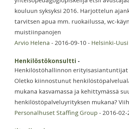
yhteisöpedagogiopiskelija etsii avustajaa
kouluun syksyksi 2016. Harjottelun ajank
tarvitsen apua mm. ruokailussa, wc-käyn
muistiinpanojen
Arvio Helena
- 2016-09-10 -
Helsinki-Uus
Henkilöstökonsultti
-
Henkilöstöhallinnon erityisasiantuntijat
Oletko kiinnostunut henkilöstöpalvelual
mukana kasvamassa ja kehittymässä su
henkilöstöpalveluyrityksen mukana? Viih
Personalhuset Staffing Group
- 2016-02-