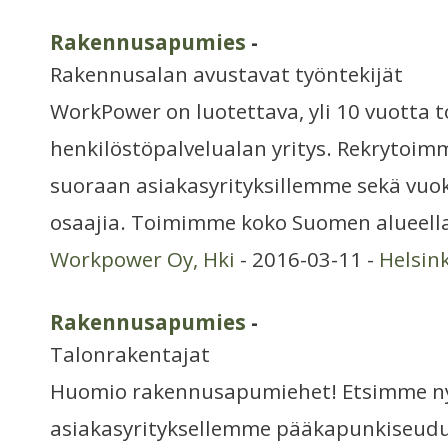
Rakennusapumies
-
Rakennusalan avustavat työntekijät
WorkPower on luotettava, yli 10 vuotta 
henkilöstöpalvelualan yritys. Rekrytoim
suoraan asiakasyrityksillemme sekä vuo
osaajia. Toimimme koko Suomen alueella 
Workpower Oy, Hki
- 2016-03-11 -
Helsin
Rakennusapumies
-
Talonrakentajat
Huomio rakennusapumiehet! Etsimme n
asiakasyrityksellemme pääkapunkiseudul