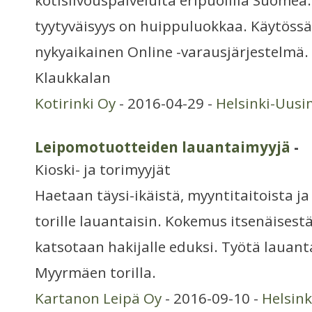
kotisiivouspalveluita eripuolilla Suome
tyytyväisyys on huippuluokkaa. Käytös
nykyaikainen Online -varausjärjestelmä.
Klaukkalan
Kotirinki Oy
- 2016-04-29 -
Helsinki-Uus
Leipomotuotteiden lauantaimyyjä
-
Kioski- ja torimyyjät
Haetaan täysi-ikäistä, myyntitaitoista j
torille lauantaisin. Kokemus itsenäisest
katsotaan hakijalle eduksi. Työtä lauanta
Myyrmäen torilla.
Kartanon Leipä Oy
- 2016-09-10 -
Helsin