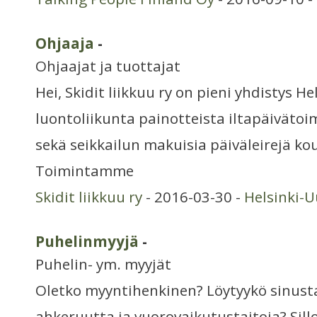
Ohjaaja
-
Ohjaajat ja tuottajat
Hei, Skidit liikkuu ry on pieni yhdistys H
luontoliikunta painotteista iltapäivätoi
sekä seikkailun makuisia päiväleirejä ko
Toimintamme
Skidit liikkuu ry
- 2016-03-30 -
Helsinki-
Puhelinmyyjä
-
Puhelin- ym. myyjät
Oletko myyntihenkinen? Löytyykö sinusta
ahkeruutta ja vuorovaikutustaitoja? Sil