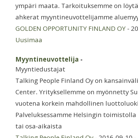
ympäri maata. Tarkoituksemme on löytää
ahkerat myyntineuvottelijamme aluemyyn
GOLDEN OPPORTUNITY FINLAND OY
- 2
Uusimaa
Myyntineuvottelija
-
Myyntiedustajat
Talking People Finland Oy on kansainväl
Center. Yrityksellemme on myönnetty S
vuotena korkein mahdollinen luottoluoki
Palveluksessamme Helsingin toimistolla 
tai osa-aikaista
Talking People Finland Oy
- 2016-09-10 -