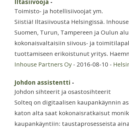
Iltasiivooja
-
Toimisto- ja hotellisiivoojat ym.
Siistiä! Iltasiivousta Helsingissä. Inhous
Suomen, Turun, Tampereen ja Oulun alue
kokonaisvaltaisiin siivous- ja toimitilap
tuottamiseen erikoistunut yritys. Haemm
Inhouse Partners Oy
- 2016-08-10 -
Helsi
Johdon assistentti
-
Johdon sihteerit ja osastosihteerit
Solteq on digitaalisen kaupankäynnin a
katon alta saat kokonaisratkaisut moni
kaupankäyntiin: taustaprosesseista ain