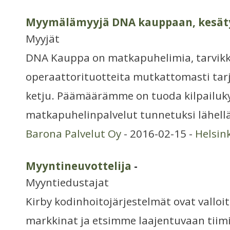
Myymälämyyjä DNA kauppaan, kesät
Myyjät
DNA Kauppa on matkapuhelimia, tarvikk
operaattorituotteita mutkattomasti tar
ketju. Päämäärämme on tuoda kilpailuky
matkapuhelinpalvelut tunnetuksi lähellä
Barona Palvelut Oy
- 2016-02-15 -
Helsin
Myyntineuvottelija
-
Myyntiedustajat
Kirby kodinhoitojärjestelmät ovat vall
markkinat ja etsimme laajentuvaan tiim