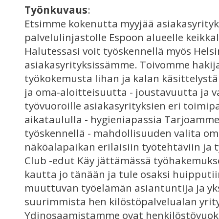
Työnkuvaus
:
Etsimme kokenutta myyjää asiakasyrit
palvelulinjastolle Espoon alueelle keikk
Halutessasi voit työskennellä myös Hels
asiakasyrityksissämme. Toivomme hakijal
työkokemusta lihan ja kalan käsittelyst
ja oma-aloitteisuutta - joustavuutta ja 
työvuoroille asiakasyrityksien eri toimip
aikataululla - hygieniapassia Tarjoamme
työskennellä - mahdollisuuden valita om
näköalapaikan erilaisiin työtehtäviin ja
Club -edut Käy jättämässä työhakemukses
kautta jo tänään ja tule osaksi huipput
muuttuvan työelämän asiantuntija ja y
suurimmista hen kilöstöpalvelualan yrity
Ydinosaamistamme ovat henkilöstövuok