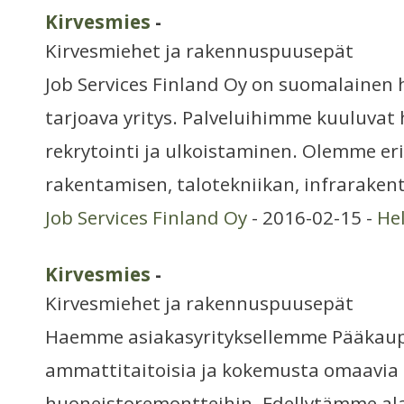
Kirvesmies
-
Kirvesmiehet ja rakennuspuusepät
Job Services Finland Oy on suomalainen 
tarjoava yritys. Palveluihimme kuuluvat
rekrytointi ja ulkoistaminen. Olemme e
rakentamisen, talotekniikan, infraraken
Job Services Finland Oy
- 2016-02-15 -
He
Kirvesmies
-
Kirvesmiehet ja rakennuspuusepät
Haemme asiakasyrityksellemme Pääkaup
ammattitaitoisia ja kokemusta omaavia 
huoneistoremontteihin. Edellytämme ala