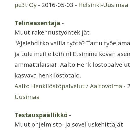
pe3t Oy
- 2016-05-03 -
Helsinki-Uusimaa
Telineasentaja
-
Muut rakennustyöntekijät
"Ajelehditko vailla työtä? Tartu työelä
ja tule meille töihin! Etsimme kovan as
ammattilaisia!" Aalto Henkilöstöpalvelu
kasvava henkilöstötalo.
Aalto Henkilöstöpalvelut / Aaltovoima
- 
Uusimaa
Testauspäällikkö
-
Muut ohjelmisto- ja sovelluskehittäjät