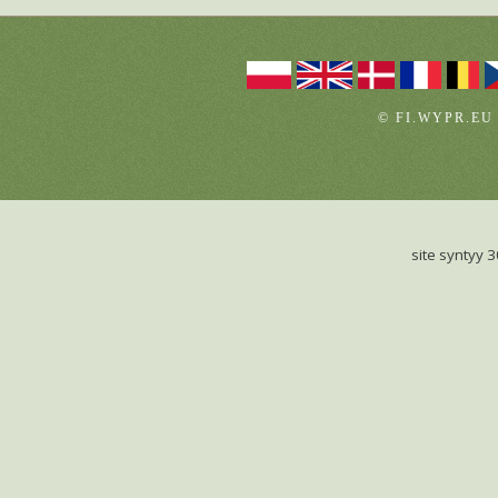
© FI.WYPR.EU
site syntyy