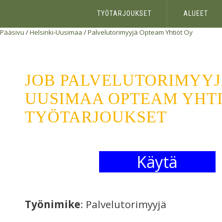
TYÖTARJOUKSET
ALUEET
Pääsivu
/
Helsinki-Uusimaa
/
Palvelutorimyyjä
Opteam Yhtiöt Oy
JOB PALVELUTORIMYYJ
UUSIMAA OPTEAM YHTI
TYÖTARJOUKSET
Käytä
Työnimike
: Palvelutorimyyjä