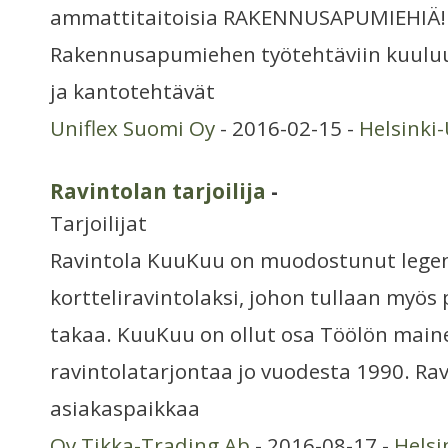
ammattitaitoisia RAKENNUSAPUMIEHIÄ!
Rakennusapumiehen työtehtäviin kuuluu
ja kantotehtävät
Uniflex Suomi Oy
- 2016-02-15 -
Helsinki
Ravintolan tarjoilija
-
Tarjoilijat
Ravintola KuuKuu on muodostunut legen
kortteliravintolaksi, johon tullaan my
takaa. KuuKuu on ollut osa Töölön main
ravintolatarjontaa jo vuodesta 1990. Rav
asiakaspaikkaa
Oy Tikka-Trading Ab
- 2016-08-17 -
Helsi