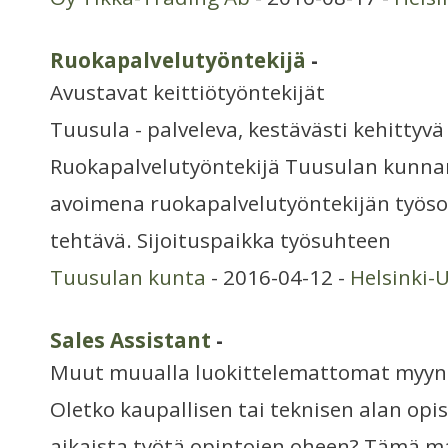
Ruokapalvelutyöntekijä
-
Avustavat keittiötyöntekijät
Tuusula - palveleva, kestävästi kehittyvä
Ruokapalvelutyöntekijä Tuusulan kunna
avoimena ruokapalvelutyöntekijän työs
tehtävä. Sijoituspaikka työsuhteen
Tuusulan kunta
- 2016-04-12 -
Helsinki-
Sales Assistant
-
Muut muualla luokittelemattomat myynt
Oletko kaupallisen tai teknisen alan opisk
aikaista työtä opintojen oheen? Tämä ma