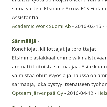
sinua varten! Etsimme Arrow ECS Finland 
Assistantia.
Academic Work Suomi Ab
- 2016-02-15 -
Särmääjä
-
Konehiojat, kiillottajat ja teroittajat
Etsimme asiakkaallemme vakinaistuvaa
ammattitaitoista särmääjää. Asiakkaam
valmistaa ohutlevyosia ja haussa on am
särmääjä, joka pystyy itsenäiseen työhön
Opteam Järvenpää Oy
- 2016-04-12 -
Hel