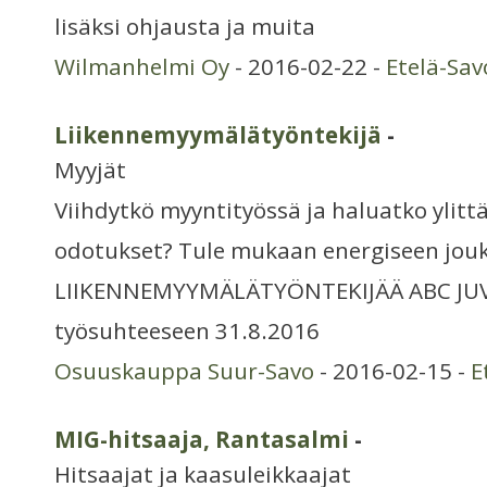
lisäksi ohjausta ja muita
Wilmanhelmi Oy
- 2016-02-22 -
Etelä-Sav
Liikennemyymälätyöntekijä
-
Myyjät
Viihdytkö myyntityössä ja haluatko ylitt
odotukset? Tule mukaan energiseen j
LIIKENNEMYYMÄLÄTYÖNTEKIJÄÄ ABC JUV
työsuhteeseen 31.8.2016
Osuuskauppa Suur-Savo
- 2016-02-15 -
E
MIG-hitsaaja, Rantasalmi
-
Hitsaajat ja kaasuleikkaajat