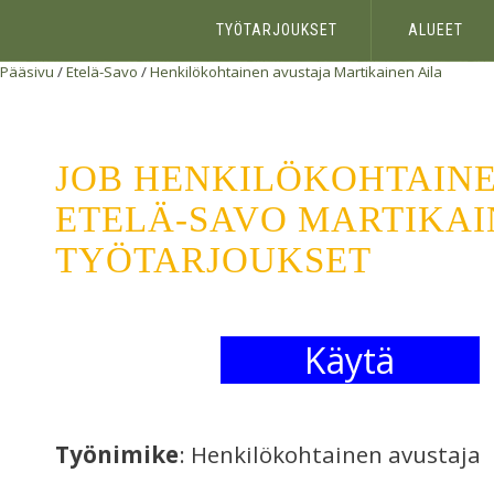
TYÖTARJOUKSET
ALUEET
Pääsivu
/
Etelä-Savo
/
Henkilökohtainen avustaja
Martikainen Aila
JOB HENKILÖKOHTAINE
ETELÄ-SAVO MARTIKAIN
TYÖTARJOUKSET
Käytä
Työnimike
: Henkilökohtainen avustaja