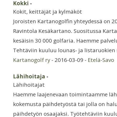
Kokki
-
Kokit, keittäjät ja kylmäköt
Joroisten Kartanogolfin yhteydessä on 2
Ravintola Kesäkartano. Suositussa Kartan
kesäisin 30 000 golfaria. Haemme palvel
Tehtäviin kuuluu lounas- ja listaruokien 
Kartanogolf ry
- 2016-03-09 -
Etelä-Savo
Lähihoitaja
-
Lähihoitajat
Haemme laajenevaan toimintaamme lähih
kokemusta päihdetyöstä tai jolla on hal
päihdetyön osaajaksi. Työtehtäviin kuu