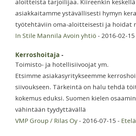
aloitteista tarjoilijaa. Kiireenkin keskellä
asiakkaitamme ystävällisesti hymyn kera.
työtehtäviin oma-aloitteisesti ja hoidat
In Stile Mannila Avoin yhtiö
- 2016-02-15
Kerroshoitaja
-
Toimisto- ja hotellisiivoojat ym.
Etsimme asiakasyritykseemme kerroshoit
siivoukseen. Tärkeintä on halu tehdä töi
kokemus eduksi. Suomen kielen osaamine
vähintään tyydyttävällä
VMP Group / Rilas Oy
- 2016-07-15 -
Etel