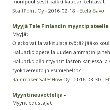
monipuolisesti kaikki kaupan tehtävät
StaffPoint Oy
- 2016-02-18 -
Etelä-Savo
Myyjä Tele Finlandin myyntipisteelle
Myyjät
Oletko vailla vakituista työtä? Jääkö kou
Haluatko opetella uuden ammatin ja teh
Haluatko olla myyntitilaston kärjessä ja
työkavereilta ja esimieheltä?
Rainmaker SalesHow Oy
- 2016-03-30 -
E
Myyntineuvottelija
-
Myyntiedustajat