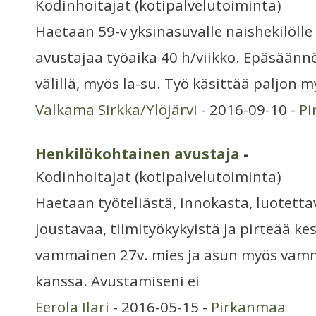
Kodinhoitajat (kotipalvelutoiminta)
Haetaan 59-v yksinasuvalle naishekilölle
avustajaa työaika 40 h/viikko. Epäsäänn
välillä, myös la-su. Työ käsittää paljon m
Valkama Sirkka/Ylöjärvi
- 2016-09-10 -
Pi
Henkilökohtainen avustaja
-
Kodinhoitajat (kotipalvelutoiminta)
Haetaan työteliästä, innokasta, luotetta
joustavaa, tiimityökykyistä ja pirteää ke
vammainen 27v. mies ja asun myös vam
kanssa. Avustamiseni ei
Eerola Ilari
- 2016-05-15 -
Pirkanmaa