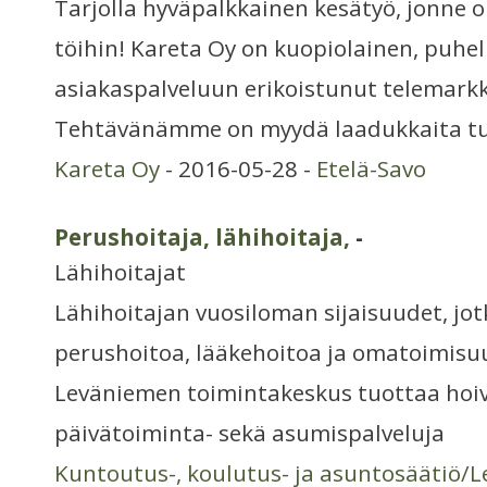
Tarjolla hyväpalkkainen kesätyö, jonne on
töihin! Kareta Oy on kuopiolainen, puhel
asiakaspalveluun erikoistunut telemarkki
Tehtävänämme on myydä laadukkaita tu
Kareta Oy
- 2016-05-28 -
Etelä-Savo
Perushoitaja, lähihoitaja,
-
Lähihoitajat
Lähihoitajan vuosiloman sijaisuudet, jot
perushoitoa, lääkehoitoa ja omatoimisuu
Leväniemen toimintakeskus tuottaa hoiva
päivätoiminta- sekä asumispalveluja
Kuntoutus-, koulutus- ja asuntosäätiö/