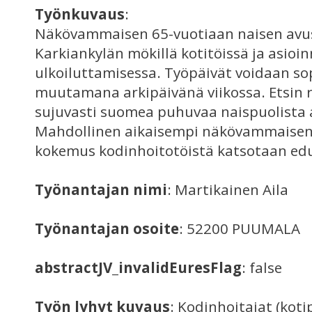
Työnkuvaus
:
Näkövammaisen 65-vuotiaan naisen av
Karkiankylän mökillä kotitöissä ja asioi
ulkoiluttamisessa. Työpäivät voidaan so
muutamana arkipäivänä viikossa. Etsin r
sujuvasti suomea puhuvaa naispuolista 
Mahdollinen aikaisempi näkövammaisen
kokemus kodinhoitotöistä katsotaan edu
Työnantajan nimi
: Martikainen Aila
Työnantajan osoite
: 52200 PUUMALA
abstractJV_invalidEuresFlag
: false
Työn lyhyt kuvaus
: Kodinhoitajat (kot