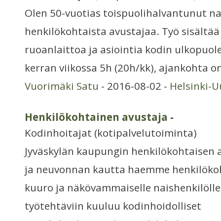
Olen 50-vuotias toispuolihalvantunut na
henkilökohtaista avustajaa. Työ sisältää
ruoanlaittoa ja asiointia kodin ulkopuolel
kerran viikossa 5h (20h/kk), ajankohta on
Vuorimäki Satu
- 2016-08-02 -
Helsinki-
Henkilökohtainen avustaja
-
Kodinhoitajat (kotipalvelutoiminta)
Jyväskylän kaupungin henkilökohtaisen 
ja neuvonnan kautta haemme henkilökoh
kuuro ja näkövammaiselle naishenkilölle
työtehtäviin kuuluu kodinhoidolliset