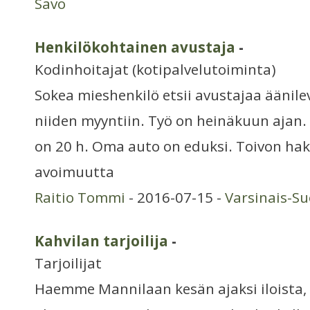
Savo
Henkilökohtainen avustaja
-
Kodinhoitajat (kotipalvelutoiminta)
Sokea mieshenkilö etsii avustajaa äänile
niiden myyntiin. Työ on heinäkuun ajan
on 20 h. Oma auto on eduksi. Toivon hakij
avoimuutta
Raitio Tommi
- 2016-07-15 -
Varsinais-S
Kahvilan tarjoilija
-
Tarjoilijat
Haemme Mannilaan kesän ajaksi iloista,